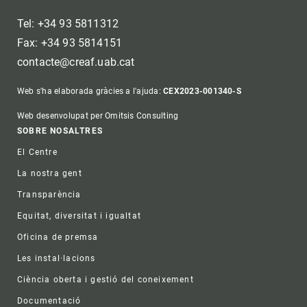
Tel: +34 93 5811312
Fax: +34 93 5814151
contacte@creaf.uab.cat
Web s'ha elaborada gràcies a l'ajuda:
CEX2023-001340-S
Web desenvolupat per Omitsis Consulting
Footer
SOBRE NOSALTRES
El Centre
La nostra gent
Transparència
Equitat, diversitat i igualtat
Oficina de premsa
Les instal·lacions
Ciència oberta i gestió del coneixement
Documentació