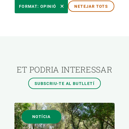
ÀREES DE RECERCA
FORMAT: OPINIÓ
NETEJAR TOTS
TEMES TRANSVERSALS
FORMAT
AUTOR
ET PODRIA INTERESSAR
SUBSCRIU-TE AL BUTLLETÍ
NOTÍCIA