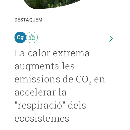
PARTICIPA
DESTAQUEM
DEST
NOTÍCIES I AGENDA
ina
La calor extrema
Les
augmenta les
pro
emissions de CO₂ en
ext
accelerar la
ca
"respiració" dels
s’
ecosistemes
ÁNGE