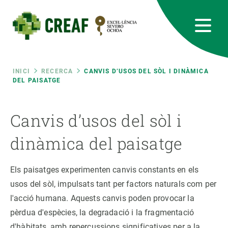
Vés
al
contingut
CREAF
EN
CA
ES
Bluesky
Instagram
Linkedin
Twitter
Youtube
RRSS
Fil
INICI
RECERCA
CANVIS D’USOS DEL SÒL I DINÀMICA
DEL PAISATGE
Featured
INTRANET
d'ariadna
Canvis d’usos del sòl i
responsive
dinàmica del paisatge
Responsive
SOBRE NOSALTRES
Els paisatges experimenten canvis constants en els
menu
RECERCA
usos del sòl, impulsats tant per factors naturals com per
l'acció humana. Aquests canvis poden provocar la
CIÈNCIA EN ACCIÓ
pèrdua d'espècies, la degradació i la fragmentació
d'hàbitats, amb repercussions significatives per a la
UNEIX-TE A NOSALTRES