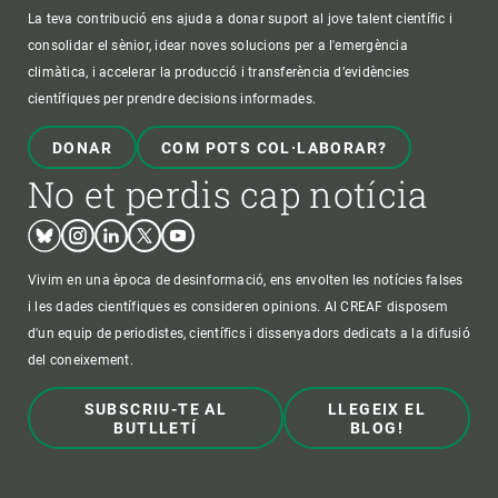
La teva contribució ens ajuda a donar suport al jove talent científic i
consolidar el sènior, idear noves solucions per a l'emergència
climàtica, i accelerar la producció i transferència d’evidències
científiques per prendre decisions informades.
DONAR
COM POTS COL·LABORAR?
No et perdis cap notícia
Bluesky
Instagram
Linkedin
Twitter
Youtube
Vivim en una època de desinformació, ens envolten les notícies falses
i les dades científiques es consideren opinions. Al CREAF disposem
d'un equip de periodistes, científics i dissenyadors dedicats a la difusió
del coneixement.
SUBSCRIU-TE AL
LLEGEIX EL
BUTLLETÍ
BLOG!