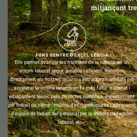
mitjançant tre
FONS CENTRE D'EXCEL·LÈNCIA
Ens permet avançar les fronteres de la ciència en un
entorn laboral segur, amable i eficient. Recolzeu
directament els nostres recursos estructurals limitats per
accelerar la nostra recerca on fa més falta: material i
equipament tècnic pels projectes científics -especialment
pel treball de camp-, millora d'infraestructures i adequació
d'espais de treball del personal per la millora de l'entorn
laboral, etc.