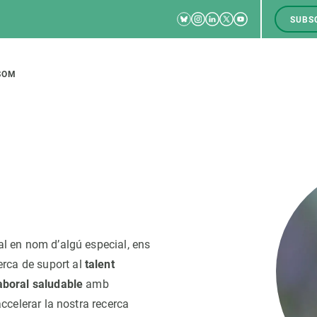
Bluesky
Instagram
Linkedin
Twitter
Youtube
SUBS
RRSS
M
to
SOM
tion
CIÈNCIA EN ACCIÓ
UNEIX-TE A NOSALTRES
a
Impacte
Borsa de treball
C
al en nom d’algú especial, ens
Solucions
Oportunitats acadèmiques
F
erca de suport al
talent
Innovació
Demana la teva MSCA-PF
M
aboral saludable
amb
 ecosistemes
Política i gestió
Demana la teva beca ERC
ccelerar la nostra recerca