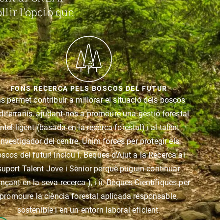
llir l’opció que
FONS RECERCA PELS BOSCOS DEL FUTUR
s permet contribuir a millorar el situació dels boscos
iterranis, ajudant-nos a promoure una gestió forestal
intel·ligent (basada en la recerca forestal) i al talent
investigador del centre. Unim forces per protegir els
scos del futur! Inclou i. Beques d'Ajut a la Recerca al
suport Talent Jove i Sènior perquè puguin continuar
nçant en la seva recerca ), i ii. Beques Científiques per
promoure la ciència forestal aplicada responsable,
sostenible i en un entorn laboral eficient.