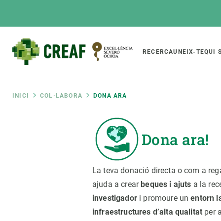
Vés
al
contingut
Main
RECERCA
UNEIX-TE
QUI 
CREAF
naviga
Fil
INICI
COL·LABORA
DONA ARA
Featured
d'ariadna
INTRANET
Dona ara!
Responsive
SOBRE NOSALTRES
RECERCA
responsive
El Centre
Directori de recerc
La teva donació directa o com a reg
menu
Organització institucional
Biodiversitat
ajuda a crear
beques i ajuts
a la rec
Transparència
Canvi global
investigador
i promoure un
entorn l
La nostra gent
Funcionament dels
infraestructures d’alta qualitat
per a