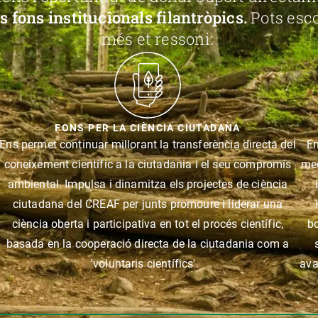
s fons institucionals filantròpics.
Pots esco
més et ressoni:
FONS PER LA CIÈNCIA CIUTADANA
Ens permet continuar millorant la transferència directa del
En
coneixement científic a la ciutadania i el seu compromís
med
ambiental. Impulsa i dinamitza els projectes de ciència
ciutadana del CREAF per junts promoure i liderar una
ciència oberta i participativa en tot el procés científic,
bo
basada en la cooperació directa de la ciutadania com a
'voluntaris científics'.
ava