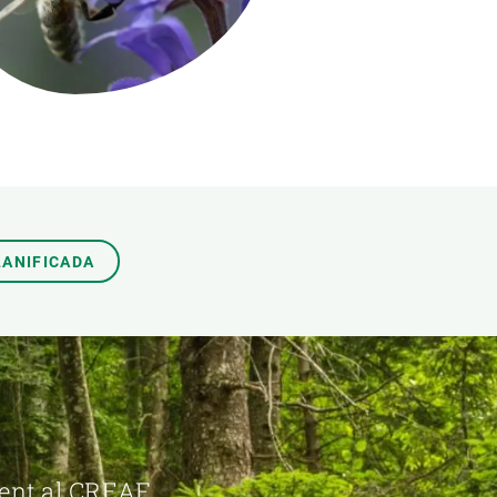
Biodiversitat
Canvi global
Funcionament dels ecosistemes
Observació de la terra
LANIFICADA
ment al CREAF