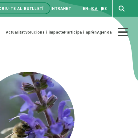
CRIU-TE AL BUTLLETÍ
INTRANET
EN
CA
ES
enú
p
Menú
Actualitat
Solucions i impacte
Participa i aprèn
Agenda
secundario
PARTICIPA
NOTÍCIES I AGENDA
iència i art
Agenda
es ciència amb nosaltres
Esdeveniments anteriors
aterials educatius
Actualitat
COL·LABORA
Notícies