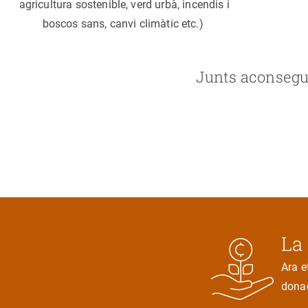
agricultura sostenible, verd urbà, incendis i
boscos sans, canvi climàtic etc.)
Junts aconsegui
La
Ara e
donac