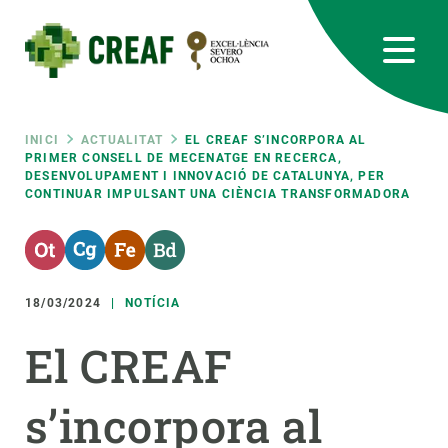
Vés
al
contingut
CREAF
EN
CA
ES
Bluesky
Instagram
Linkedin
Twitter
Youtube
RRSS
Fil
INICI
ACTUALITAT
EL CREAF S’INCORPORA AL
PRIMER CONSELL DE MECENATGE EN RECERCA,
DESENVOLUPAMENT I INNOVACIÓ DE CATALUNYA, PER
Featured
INTRANET
CONTINUAR IMPULSANT UNA CIÈNCIA TRANSFORMADORA
d'ariadna
responsive
Responsive
18/03/2024
NOTÍCIA
SOBRE NOSALTRES
El CREAF
menu
RECERCA
CIÈNCIA EN ACCIÓ
s’incorpora al
UNEIX-TE A NOSALTRES