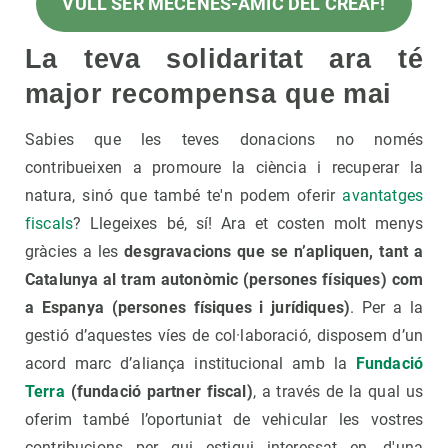
VULL SER MECENES-AMIC DEL CREAF
!
La teva solidaritat ara té
major recompensa que mai
Sabies que les teves donacions no només
contribueixen a promoure la ciència i recuperar la
natura, sinó que també te'n podem oferir
avantatges
fiscals
? Llegeixes bé, sí! Ara et costen molt menys
gràcies a les
desgravacions que se n’apliquen, tant a
Catalunya al tram autonòmic (persones físiques) com
a Espanya (persones físiques i jurídiques)
. Per a la
gestió d’aquestes víes de col·laboració, disposem d’un
acord marc d’aliança institucional amb la
Fundació
Terra
(fundació partner fiscal)
, a través de la qual us
oferim també l’oportuniat de vehicular les vostres
contribucions per qui estigui interessat en, d'una