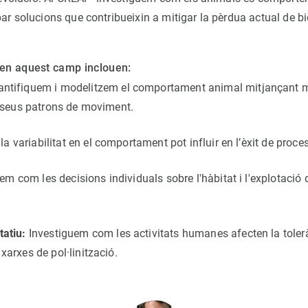
r solucions que contribueixin a mitigar la pèrdua actual de bio
F en aquest camp inclouen:
ntifiquem i modelitzem el comportament animal mitjançant mè
ls seus patrons de moviment.
 variabilitat en el comportament pot influir en l’èxit de proces
em com les decisions individuals sobre l'hàbitat i l'explotació 
tatiu:
Investiguem com les activitats humanes afecten la tolerà
 xarxes de pol·linització.