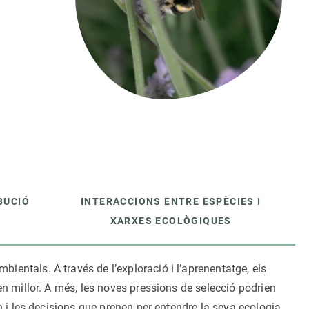
Biodiversitat
Canvi global
Funcionament dels ecosistemes
Observació de la terra
BUCIÓ
INTERACCIONS ENTRE ESPÈCIES I
XARXES ECOLÒGIQUES
ntals. A través de l’exploració i l’aprenentatge, els
n millor. A més, les noves pressions de selecció podrien
 i les decisions que prenen per entendre la seva ecologia