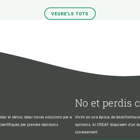
VEURE'LS TOTS
No et perdis 
idar el sènior, idear noves solucions per a
Vivim en una època de desinformació, 
 científiques per prendre decisions
opinions. Al CREAF disposem d'un equi
coneixement.