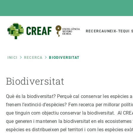
Vés
al
contingut
Main
RECERCA
UNEIX-TE
QUI 
CREAF
naviga
Fil
INICI
RECERCA
BIODIVERSITAT
Featured
d'ariadna
INTRANET
Biodiversitat
Responsive
SOBRE NOSALTRES
RECERCA
responsive
Què és la biodiversitat? Perquè cal conservar les espècies
El Centre
Directori de recerc
frenem l’extinció d’espècies? Fem recerca per millorar políti
menu
Organització institucional
Biodiversitat
que tinguin com objectiu conservar la biodiversitat. Al C
Transparència
Canvi global
que generen i mantenen la biodiversitat en els ecosistemes 
La nostra gent
Funcionament dels
espècies es distribueixen pel territori i com les espècies exò