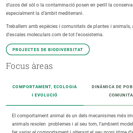
Marca i logotips
Observació de la t
d’usos del sòl o la contaminació posen en perill la conservac
Infraestructures
Temes transversal
especialment la d’àmbit mediterrani.
Equitat, Diversitat i Inclusió (EDI)
Publicacions
Treballem amb espècies i comunitats de plantes i animals, 
Oficina de premsa
Synthesis Actions
d'escales moleculars com de tot l'ecosistema.
Ciència oberta i gestió del coneixement
Documentació
PROJECTES DE BIODIVERSITAT
Focus àreas
COMPORTAMENT, ECOLOGIA
DINÀMICA DE POB
I EVOLUCIÓ
COMUNIT
El comportament animal és un dels mecanismes més import
animals resolen problemes i al seu torn, l’ambient model
fer variar el comportament i alterant el seu propi ritme