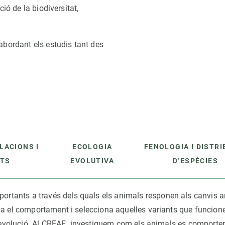
erra
Serveis tècnics
Programa de màsters i doctorat
ió de la biodiversitat,
s
Vine de visitant o sabàtic
Segell de bones pràctiques HRS4R
abordant els estudis tant des
Un lloc on créixer
Desenvolupament de carrera
Seminaris i activitats internes
T’oferim formació
LACIONS I
ECOLOGIA
FENOLOGIA I DISTRI
ATS
EVOLUTIVA
D’ESPÈCIES
ants a través dels quals els animals responen als canvis ambie
a el comportament i selecciona aquelles variants que funcione
 d’evolució. Al CREAF investiguem com els animals es comporten