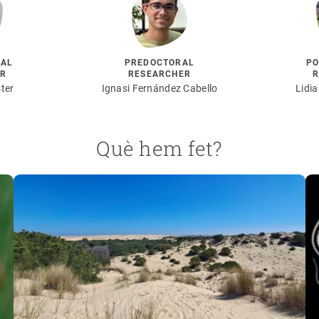
RAL
PREDOCTORAL
PO
ER
RESEARCHER
R
ster
Ignasi Fernández Cabello
Lidi
Què hem fet?