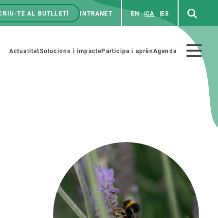
CRIU-TE AL BUTLLETÍ
INTRANET
EN
CA
ES
enú
p
Menú
Actualitat
Solucions i impacte
Participa i aprèn
Agenda
secundario
PARTICIPA
NOTÍCIES I AGENDA
iència i art
Agenda
es ciència amb nosaltres
Esdeveniments anteriors
aterials educatius
Actualitat
COL·LABORA
Notícies