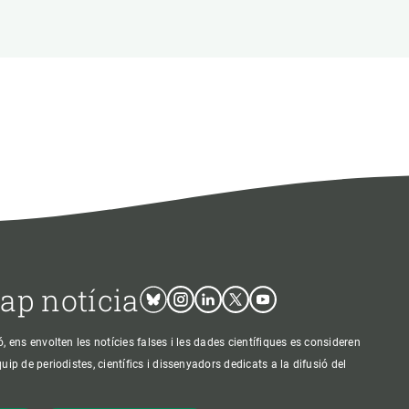
cap notícia
Bluesky
Instagram
Linkedin
Twitter
Youtube
ens envolten les notícies falses i les dades científiques es consideren
p de periodistes, científics i dissenyadors dedicats a la difusió del