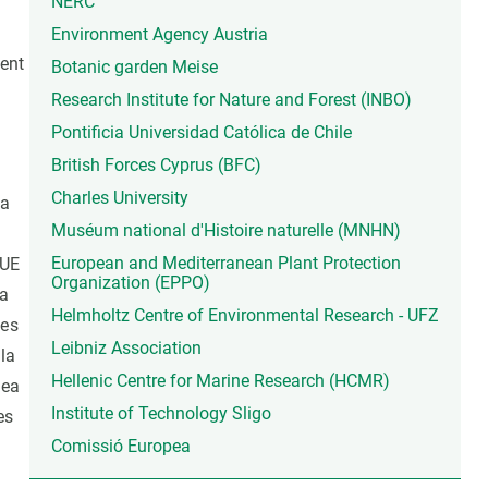
NERC
Environment Agency Austria
ment
Botanic garden Meise
Research Institute for Nature and Forest (INBO)
Pontificia Universidad Católica de Chile
British Forces Cyprus (BFC)
Charles University
ia
Muséum national d'Histoire naturelle (MNHN)
European and Mediterranean Plant Protection
 UE
Organization (EPPO)
ia
Helmholtz Centre of Environmental Research - UFZ
ues
Leibniz Association
la
Hellenic Centre for Marine Research (HCMR)
pea
Institute of Technology Sligo
es
Comissió Europea