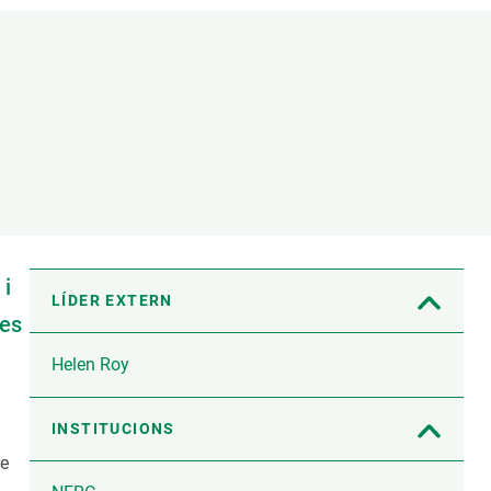
Biodiversitat
Canvi global
Funcionament dels ecosistemes
Observació de la terra
 i
LÍDER EXTERN
les
Helen Roy
INSTITUCIONS
re