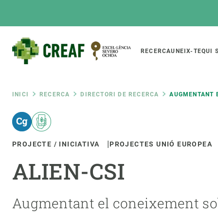
Vés
al
contingut
Main
RECERCA
UNEIX-TE
QUI 
CREAF
naviga
Fil
INICI
RECERCA
DIRECTORI DE RECERCA
AUGMENTANT E
Featured
d'ariadna
INTRANET
PROJECTE / INICIATIVA
PROJECTES UNIÓ EUROPEA
Responsive
SOBRE NOSALTRES
RECERCA
responsive
ALIEN-CSI
El Centre
Directori de recerc
menu
Organització institucional
Biodiversitat
Transparència
Canvi global
Augmentant el coneixement sobr
La nostra gent
Funcionament dels