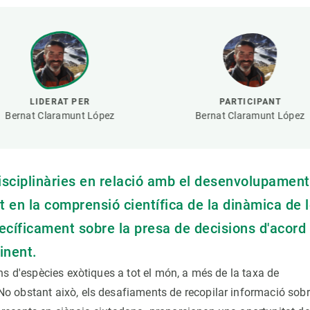
erra
Serveis tècnics
Programa de màsters i doctorat
s
Vine de visitant o sabàtic
Segell de bones pràctiques HRS4R
Un lloc on créixer
Desenvolupament de carrera
LIDERAT PER
PARTICIPANT
Seminaris i activitats internes
Bernat Claramunt López
Bernat Claramunt López
T’oferim formació
isciplinàries en relació amb el desenvolupament
 en la comprensió científica de la dinàmica de 
cíficament sobre la presa de decisions d'acord
inent.
ns d'espècies exòtiques a tot el món, a més de la taxa de
o obstant això, els desafiaments de recopilar informació sob