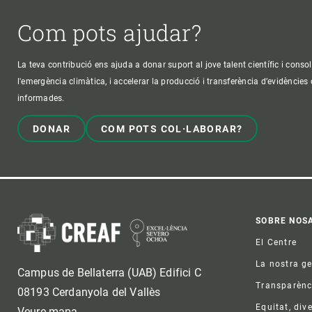
Com pots ajudar?
La teva contribució ens ajuda a donar suport al jove talent científic i consol
l'emergència climàtica, i accelerar la producció i transferència d’evidències
informades.
DONAR
COM POTS COL·LABORAR?
Foo
SOBRE NOS
El Centre
La nostra g
Campus de Bellaterra (UAB) Edifici C
Transparènc
08193 Cerdanyola del Vallès
Equitat, dive
Veure mapa