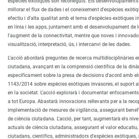
espècies exòtiques són reconeguts. Els desenvolupaments 
millorar el flux de dades i el coneixement d'espècies exòt
efectiu i d'alta qualitat amb el tema d'espècies exòtiques 
en línia i les apps, juntament amb el desenvolupament de le
l'augment de la connectivitat, mentre que noves i innovador
visualització, interpretació, ús, i intercanvi de les dades.
L'acció abordarà preguntes de recerca multidisciplinàries 
ciutadana, avançant en la comprensió científica de la din
específicament sobre la presa de decisions d'acord amb els 
1143/2014 sobre espècies exòtiques invasores, el suport als 
en la societat. L'acció explorarà i documentar enfocaments
a tot Europa. Abastarà innovacions rellevants per a la reco
implementació de mesures de vigilància, assegurant benefici
de ciència ciutadana. L'acció, per tant, augmentarà els nive
actuals de ciència ciutadana, assegurant el valor educatiu, i
ciutadans, científics, administradors d'espècies exòtiques, r