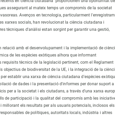
recents en ciència ciutadana proporcionen una oportunitat de
iques assegurant al mateix temps un compromís de la societat
invasoreas. Avenços en tecnologia, particularment l'enregistra
s xarxes socials, han revolucionat la ciència ciutadana i
es tècniques d'anàlisi estan sorgint per garantir una gestió,
en relació amb el desenvolupament i la implementació de ciènc
àmica de les espècies exòtiques alhora que informant
requisits tècnics de la legislació pertinent, com el Reglament
objectius de biodiversitat de la UE, i la integració de la ciènc
 per establir una xarxa de ciència ciutadana d'espècies exòtiq
pilació de dades i la presentació d'informes per donar suport a 
s per a la societat i els ciutadans, a través d'una xarxa euro
lls de participació i la qualitat del compromís amb les iniciativ
 millorant els resultats per als usuaris potencials, inclosos els
esponsables de polítiques, autoritats locals, indústria i altres