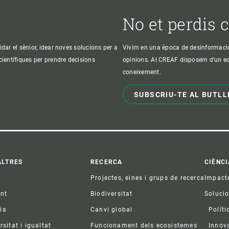
No et perdis 
idar el sènior, idear noves solucions per a
Vivim en una època de desinformació, 
 científiques per prendre decisions
opinions. Al CREAF disposem d'un equi
coneixement.
SUBSCRIU-TE AL BUTLL
ter
ALTRES
RECERCA
CIÈNCI
Projectes, eines i grups de recerca
Impact
ent
Biodiversitat
Soluci
ia
Canvi global
Políti
rsitat i igualtat
Funcionament dels ecosistemes
Innov