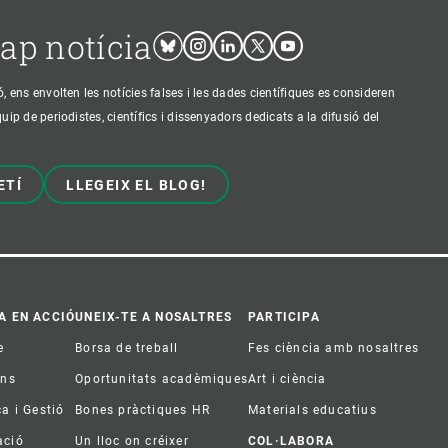
cap notícia
Bluesky
Instagram
Linkedin
Twitter
Youtube
ens envolten les notícies falses i les dades científiques es consideren
p de periodistes, científics i dissenyadors dedicats a la difusió del
ETÍ
LLEGEIX EL BLOG!
A EN ACCIÓ
UNEIX-TE A NOSALTRES
PARTICIPA
e
Borsa de treball
Fes ciència amb nosaltres
ons
Oportunitats acadèmiques
Art i ciència
ca i Gestió
Bones pràctiques HR
Materials educatius
ació
Un lloc on créixer
COL·LABORA