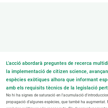
Marca i logotips
Observació de la t
Infraestructures
Temes transversal
Equitat, Diversitat i Inclusió (EDI)
Publicacions
Oficina de premsa
Synthesis Actions
Ciència oberta i gestió del coneixement
Documentació
L'acció abordarà preguntes de recerca multid
la implementació de citizen science, avançant
espècies exòtiques alhora que informant espe
amb els requisits tècnics de la legislació pert
No hi ha signes de saturació en l'acumulació d'introduccio
propagació d'algunes espècies, que també ha augmentat. N