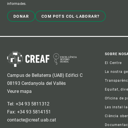
informades.
DONAR
COM POTS COL·LABORAR?
Foo
SOBRE NOS
El Centre
La nostra g
Campus de Bellaterra (UAB) Edifici C
Transparènc
08193 Cerdanyola del Vallès
Equitat, dive
Veure mapa
Oficina de 
Tel: +34 93 5811312
Les instal·l
Fax: +34 93 5814151
Ciència ober
contacte@creaf.uab.cat
Documentac