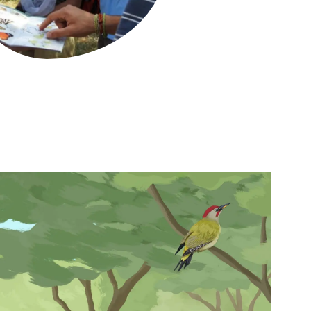
Biodiversitat
Canvi global
Funcionament dels ecosistemes
Observació de la terra