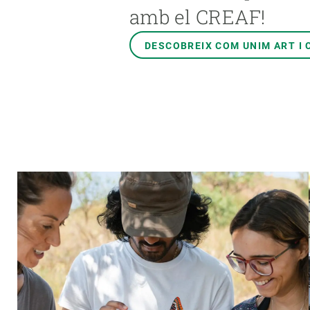
Marca i logotips
Observació de la t
amb el CREAF!
Infraestructures
Temes transversal
DESCOBREIX COM UNIM ART I 
Equitat, Diversitat i Inclusió (EDI)
Publicacions
Oficina de premsa
Synthesis Actions
Ciència oberta i gestió del coneixement
Documentació