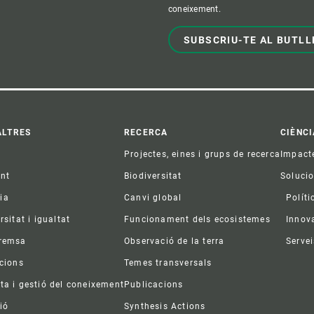
coneixement.
SUBSCRIU-TE AL BUTLL
ter
ALTRES
RECERCA
CIÈNCI
Projectes, eines i grups de recerca
Impact
ent
Biodiversitat
Soluci
ia
Canvi global
Políti
rsitat i igualtat
Funcionament dels ecosistemes
Innov
premsa
Observació de la terra
Servei
acions
Temes transversals
ta i gestió del coneixement
Publicacions
ió
Synthesis Actions