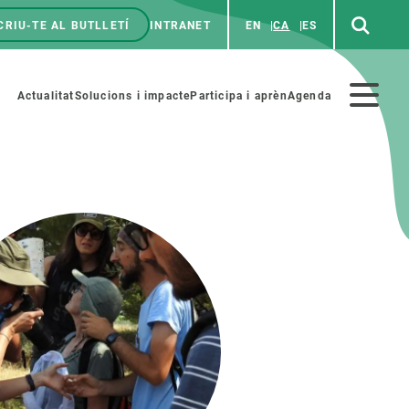
CRIU-TE AL BUTLLETÍ
INTRANET
EN
CA
ES
enú
p
Menú
Actualitat
Solucions i impacte
Participa i aprèn
Agenda
secundario
PARTICIPA
NOTÍCIES I AGENDA
iència i art
Agenda
es ciència amb nosaltres
Esdeveniments anteriors
aterials educatius
Actualitat
COL·LABORA
Notícies