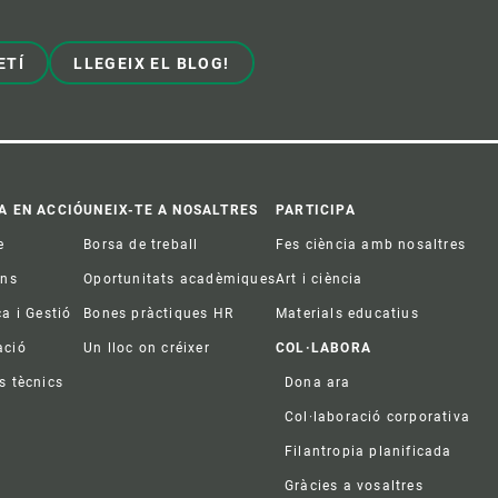
ETÍ
LLEGEIX EL BLOG!
A EN ACCIÓ
UNEIX-TE A NOSALTRES
PARTICIPA
e
Borsa de treball
Fes ciència amb nosaltres
ons
Oportunitats acadèmiques
Art i ciència
ca i Gestió
Bones pràctiques HR
Materials educatius
ació
Un lloc on créixer
COL·LABORA
s tècnics
Dona ara
Col·laboració corporativa
Filantropia planificada
Gràcies a vosaltres