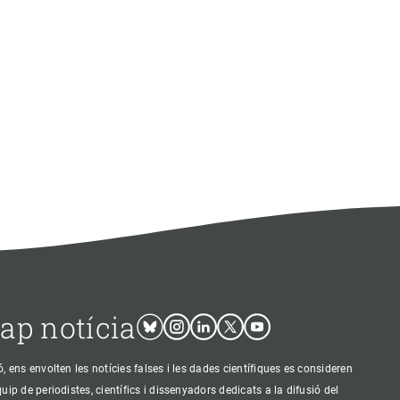
cap notícia
Bluesky
Instagram
Linkedin
Twitter
Youtube
ens envolten les notícies falses i les dades científiques es consideren
p de periodistes, científics i dissenyadors dedicats a la difusió del