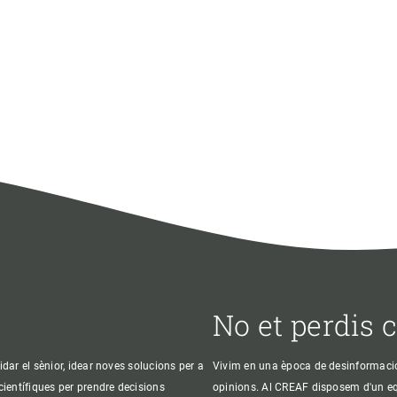
No et perdis 
idar el sènior, idear noves solucions per a
Vivim en una època de desinformació, 
 científiques per prendre decisions
opinions. Al CREAF disposem d'un equi