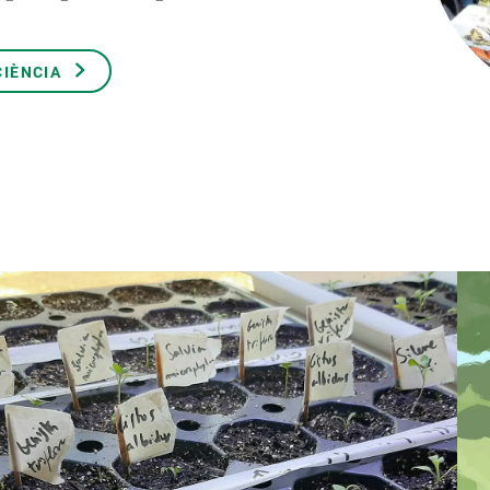
erra
Serveis tècnics
Programa de màsters i doctorat
s
Vine de visitant o sabàtic
CIÈNCIA
Segell de bones pràctiques HRS4R
Un lloc on créixer
Desenvolupament de carrera
Seminaris i activitats internes
T’oferim formació