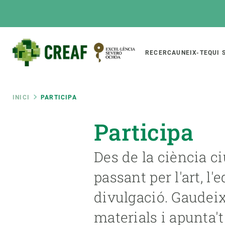
Vés
al
contingut
Main
RECERCA
UNEIX-TE
QUI 
CREAF
naviga
Fil
INICI
PARTICIPA
Featured
Participa
d'ariadna
INTRANET
Responsive
SOBRE NOSALTRES
RECERCA
responsive
Des de la ciència c
El Centre
Directori de recerc
passant per l'art, l'
menu
Organització institucional
Biodiversitat
divulgació. Gaudeix
Transparència
Canvi global
materials i apunta't
La nostra gent
Funcionament dels