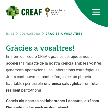
Vés
al
contingut
CREAF
EN
CA
ES
Bluesky
Instagram
Linkedin
Twitter
Youtube
RRSS
Fil
INICI
COL·LABORA
GRACIES A VOSALTRES
Featured
Gràcies a vosaltres!
INTRANET
d'ariadna
En nom de l’equip CREAF, gràcies per ajudar-nos a
responsive
accelerar l’impacte de la nostra ciència amb les vostres
generoses aportacions i col·laboracions estratègiques.
Responsive
SOBRE NOSALTRES
Junts continuem sumant esforços per
un planeta
habitable
i per assolir
una única
salut global
i
un
futur
menu
RECERCA
resilient
per tothom!
CIÈNCIA EN ACCIÓ
Coneix als nostres col·laboradors i donants, així com
l’impacte de les vostres donacions!
UNEIX-TE A NOSALTRES