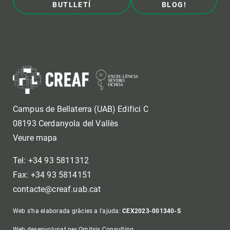
BUTLLETÍ
BLOG!
Campus de Bellaterra (UAB) Edifici C
08193 Cerdanyola del Vallès
Veure mapa
Tel: +34 93 5811312
Fax: +34 93 5814151
contacte@creaf.uab.cat
Web s'ha elaborada gràcies a l'ajuda:
CEX2023-001340-S
Web desenvolupat per Omitsis Consulting