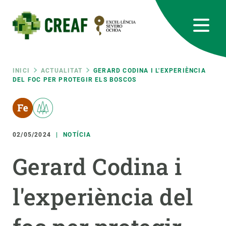
Vés
al
contingut
CREAF
EN
CA
ES
Bluesky
Instagram
Linkedin
Twitter
Youtube
RRSS
Fil
INICI
ACTUALITAT
GERARD CODINA I L'EXPERIÈNCIA
DEL FOC PER PROTEGIR ELS BOSCOS
Featured
INTRANET
d'ariadna
responsive
02/05/2024
NOTÍCIA
Responsive
SOBRE NOSALTRES
Gerard Codina i
menu
RECERCA
l'experiència del
CIÈNCIA EN ACCIÓ
UNEIX-TE A NOSALTRES