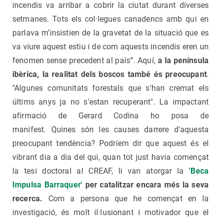
incendis va arribar a cobrir la ciutat durant diverses
setmanes. Tots els col·legues canadencs amb qui en
parlava m’insistien de la gravetat de la situació que es
va viure aquest estiu i de com aquests incendis eren un
fenomen sense precedent al país”. Aquí,
a la península
ibèrica, la realitat dels boscos també és preocupant
.
"Algunes comunitats forestals que s'han cremat els
últims anys ja no s'estan recuperant". La impactant
afirmació de Gerard Codina ho posa de
manifest. Quines són les causes darrere d'aquesta
preocupant tendència? Podríem dir que aquest és el
vibrant dia a dia del qui, quan tot just havia començat
la tesi doctoral al CREAF, li van atorgar la
'Beca
Impulsa Barraquer'
per catalitzar encara més la seva
recerca.
Com a persona que he començat en la
investigació, és molt il·lusionant i motivador que el