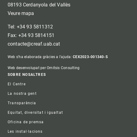
08193 Cerdanyola del Vallès
Veure mapa
Tel: +34 93 5811312
Fax: +34 93 5814151
contacte@creaf.uab.cat
Web s'ha elaborada gràcies a l'ajuda:
CEX2023-001340-S
Web desenvolupat per Omitsis Consulting
Footer
SOBRE NOSALTRES
El Centre
La nostra gent
Transparència
Equitat, diversitat i igualtat
Oficina de premsa
Les instal·lacions