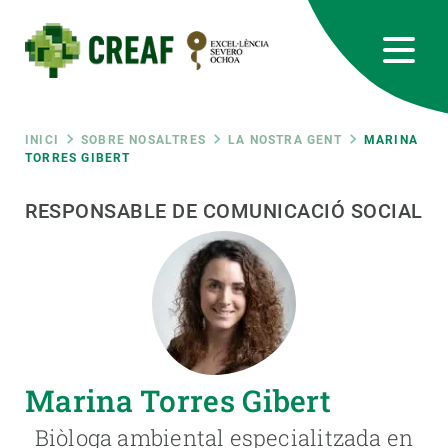
Vés
al
contingut
CREAF
EN
CA
ES
Bluesky
Instagram
Linkedin
Twitter
Youtube
RRSS
Fil
INICI
SOBRE NOSALTRES
LA NOSTRA GENT
MARINA
TORRES GIBERT
Featured
INTRANET
d'ariadna
RESPONSABLE DE COMUNICACIÓ SOCIAL
responsive
Responsive
SOBRE NOSALTRES
menu
RECERCA
Marina Torres Gibert
CIÈNCIA EN ACCIÓ
Biòloga ambiental especialitzada en
UNEIX-TE A NOSALTRES