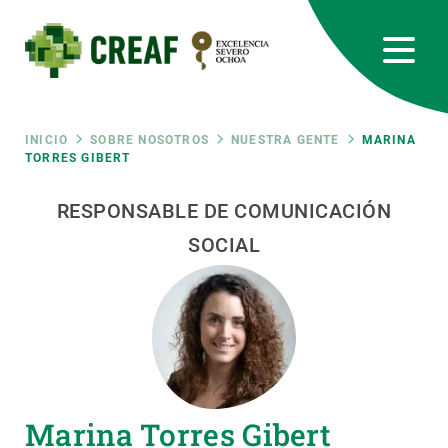
Pasar
al
contenido
principal
CREAF
EN
CA
ES
Bluesky
Instagram
Linkedin
Twitter
Youtube
RRSS
Ruta
INICIO
SOBRE NOSOTROS
NUESTRA GENTE
MARINA
TORRES GIBERT
Featured
INTRANET
de
RESPONSABLE DE COMUNICACIÓN
responsive
SOCIAL
navegación
Responsive
SOBRE NOSOTROS
menu
INVESTIGACIÓN
CIENCIA EN ACCIÓN
Marina Torres Gibert
ÚNETE A NOSOTROS