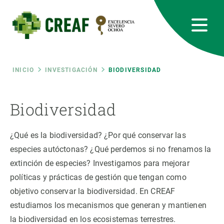
Pasar
al
contenido
principal
CREAF
EN
CA
ES
Bluesky
Instagram
Linkedin
Twitter
Youtube
RRSS
Ruta
INICIO
INVESTIGACIÓN
BIODIVERSIDAD
Featured
INTRANET
de
Biodiversidad
responsive
navegación
¿Qué es la biodiversidad? ¿Por qué conservar las
Responsive
especies autóctonas? ¿Qué perdemos si no frenamos la
SOBRE NOSOTROS
extinción de especies? Investigamos para mejorar
menu
INVESTIGACIÓN
políticas y prácticas de gestión que tengan como
objetivo conservar la biodiversidad. En CREAF
CIENCIA EN ACCIÓN
estudiamos los mecanismos que generan y mantienen
la biodiversidad en los ecosistemas terrestres.
ÚNETE A NOSOTROS