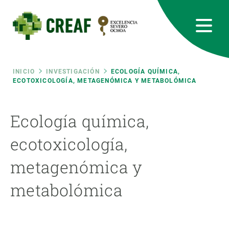
Pasar
al
contenido
principal
CREAF
EN
CA
ES
Bluesky
Instagram
Linkedin
Twitter
Youtube
RRSS
Ruta
INICIO
INVESTIGACIÓN
ECOLOGÍA QUÍMICA,
ECOTOXICOLOGÍA, METAGENÓMICA Y METABOLÓMICA
Featured
INTRANET
de
Ecología química,
responsive
navegación
ecotoxicología,
Responsive
SOBRE NOSOTROS
metagenómica y
menu
INVESTIGACIÓN
metabolómica
CIENCIA EN ACCIÓN
ÚNETE A NOSOTROS