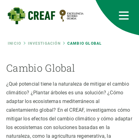
Pasar
al
contenido
principal
CREAF
EN
CA
ES
Bluesky
Instagram
Linkedin
Twitter
Youtube
RRSS
Ruta
INICIO
INVESTIGACIÓN
CAMBIO GLOBAL
Featured
INTRANET
de
Cambio Global
responsive
navegación
¿Qué potencial tiene la naturaleza de mitigar el cambio
Responsive
climático? ¿Plantar árboles es una solución? ¿Cómo
SOBRE NOSOTROS
adaptar los ecosistemas mediterráneos al
menu
INVESTIGACIÓN
calentamiento global? En el CREAF, investigamos cómo
mitigar los efectos del cambio climático y cómo adaptar
CIENCIA EN ACCIÓN
los ecosistemas con soluciones basadas en la
naturaleza, como la agricultura regenerativa, la
ÚNETE A NOSOTROS