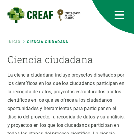
Pasar
al
contenido
principal
CREAF
EN
CA
ES
Bluesky
Instagram
Linkedin
Twitter
Youtube
RRSS
Ruta
INICIO
CIENCIA CIUDADANA
Featured
Ciencia ciudadana
INTRANET
de
responsive
La ciencia ciudadana incluye proyectos diseñados por
navegación
los científicos en los que los ciudadanos participan en
Responsive
la recogida de datos, proyectos estructurados por los
SOBRE NOSOTROS
científicos en los que se ofrece a los ciudadanos
menu
INVESTIGACIÓN
oportunidades y herramientas para participar en el
diseño del proyecto, la recogida de datos y su análisis;
CIENCIA EN ACCIÓN
y proyectos en los que los ciudadanos participan en
todas las etapas del proceso científico. La ciencia
ÚNETE A NOSOTROS