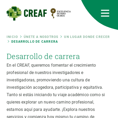
Pasar
al
contenido
principal
CREAF
EN
CA
ES
Bluesky
Instagram
Linkedin
Twitter
Youtube
RRSS
Ruta
INICIO
ÚNETE A NOSOTROS
UN LUGAR DONDE CRECER
DESARROLLO DE CARRERA
Featured
INTRANET
de
Desarrollo de carrera
responsive
En el CREAF, queremos fomentar el crecimiento
navegación
profesional de nuestros investigadores e
Responsive
investigadoras, promoviendo una cultura de
SOBRE NOSOTROS
investigación acogedora, participativa y equitativa.
menu
INVESTIGACIÓN
Tanto si estás iniciando tu viaje académico como si
quieres explorar un nuevo camino profesional,
CIENCIA EN ACCIÓN
estamos aquí para ayudarte. ¡Explora nuestros
servicios y comienza hoy mismo tu camino de
ÚNETE A NOSOTROS