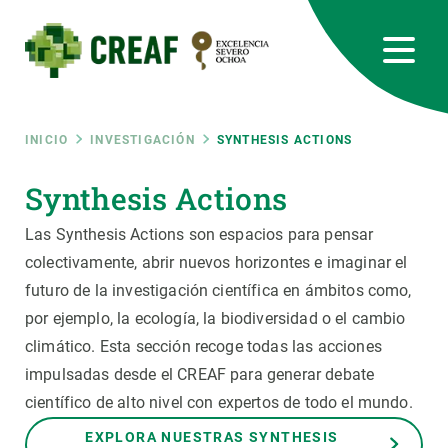
Pasar
al
contenido
principal
CREAF
EN
CA
ES
Bluesky
Instagram
Linkedin
Twitter
Youtube
RRSS
Ruta
INICIO
INVESTIGACIÓN
SYNTHESIS ACTIONS
Featured
Synthesis Actions
INTRANET
de
Las Synthesis Actions son espacios para pensar
responsive
navegación
colectivamente, abrir nuevos horizontes e imaginar el
futuro de la investigación científica en ámbitos como,
Responsive
SOBRE NOSOTROS
por ejemplo, la ecología, la biodiversidad o el cambio
climático. Esta sección recoge todas las acciones
menu
INVESTIGACIÓN
impulsadas desde el CREAF para generar debate
CIENCIA EN ACCIÓN
científico de alto nivel con expertos de todo el mundo.
EXPLORA NUESTRAS SYNTHESIS
ÚNETE A NOSOTROS