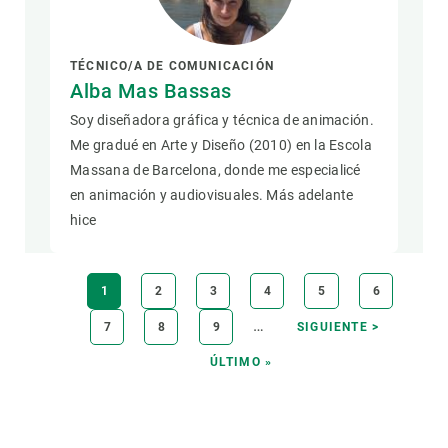
TÉCNICO/A DE COMUNICACIÓN
Alba Mas Bassas
Soy diseñadora gráfica y técnica de animación.
Me gradué en Arte y Diseño (2010) en la Escola
Massana de Barcelona, donde me especialicé
en animación y audiovisuales. Más adelante
hice
Paginación
PÁGINA
1
PÁGINA
2
PÁGINA
3
PÁGINA
4
PÁGINA
5
PÁGINA
6
ACTUAL
…
PÁGINA
7
PÁGINA
8
PÁGINA
9
SIGUIENTE
SIGUIENTE >
PÁGINA
ÚLTIMA
ÚLTIMO »
PÁGINA