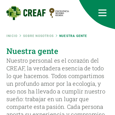
Pasar
al
contenido
principal
CREAF
EN
CA
ES
Bluesky
Instagram
Linkedin
Twitter
Youtube
RRSS
Ruta
INICIO
SOBRE NOSOTROS
NUESTRA GENTE
Featured
Nuestra gente
INTRANET
de
Nuestro personal es el corazón del
responsive
navegación
CREAF, la verdadera esencia de todo
lo que hacemos. Todos compartimos
Responsive
SOBRE NOSOTROS
un profundo amor por la ecología, y
eso nos ha llevado a cumplir nuestro
menu
INVESTIGACIÓN
sueño: trabajar en un lugar que
CIENCIA EN ACCIÓN
comparte esta pasión. Cada persona
aporta su experiencia y compromiso
ÚNETE A NOSOTROS