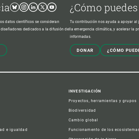
cia
¿Cómo puedes
Bluesky
Instagram
Linkedin
Twitter
Youtube
os datos científicos se consideran
Tu contribución nos ayuda a apoyar al j
 diseñadores dedicados a la difusión del
la emergencia climática, y acelerar la 
informadas.
!
DONAR
¿CÓMO PUED
er
INVESTIGACIÓN
Proyectos, herramientas y grupos
Biodiversidad
Cambio global
dad e igualdad
Funcionamento de los ecosistema