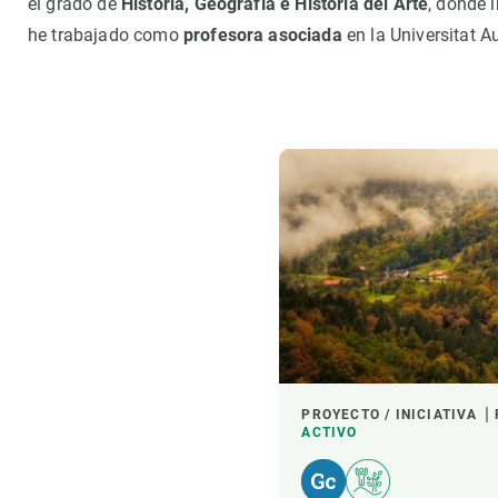
el grado de
Historia, Geografía e Historia del Arte
, donde 
Observación de la Tierra
he trabajado como
profesora asociada
en la Universitat 
PROYECTO / INICIATIVA
ACTIVO