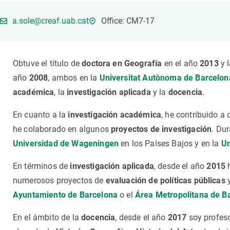
Marca y logotipos
Observac
Instalaciones
Temas t
a.sole@creaf.uab.cat
Office: CM7-17
Equidad, Diversidad e Inclusión (EDI)
Publica
Oficina de prensa
Synthesi
Obtuve el título de
doctora en Geografía
en el año
2013
y 
Ciencia abierta y gestión del conocimiento
año
2008
, ambos en la
Universitat Autònoma de Barcelon
Documentación
académica
, la
investigación aplicada
y la
docencia
.
NOTICIAS Y AGENDA
En cuanto a la
investigación académica
, he contribuido a
Agenda
he colaborado en algunos
proyectos de investigación
. Dur
Eventos anteriores
Universidad de Wageningen
en los Países Bajos y en la
Un
Actualidad
En términos de
investigación aplicada
, desde el año
2015
h
Noticias
numerosos proyectos de
evaluación de políticas públicas
Biodiversidad
Ayuntamiento de Barcelona
o el
Área Metropolitana de B
Cambio global
En el ámbito de la
docencia
, desde el año
2017
soy profes
Funcionamiento de los ecosistemas