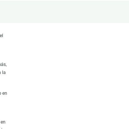
beca ERC
 de másteres y doctorado
 o sabático
onde crecer
el
o de carrera
s y actividades internas
emos formación
ás,
 la
o en
 en