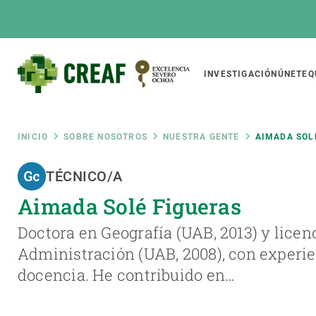
Pasar
al
contenido
principal
Main
INVESTIGACIÓN
ÚNETE
Q
CREAF
naviga
Ruta
INICIO
SOBRE NOSOTROS
NUESTRA GENTE
AIMADA SOL
Featured
TÉCNICO/A
de
INTRANET
Aimada Solé Figueras
Responsive
SOBRE NOSOTROS
INVEST
responsive
navegación
Doctora en Geografía (UAB, 2013) y licenc
El Centro
Director
Administración (UAB, 2008), con experie
menu
Organización institucional
Biodiver
docencia. He contribuido en…
Transparencia
Cambio 
Nuestra gente
Funcion