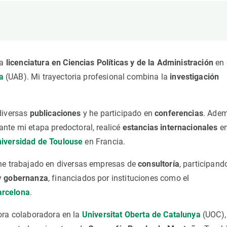
ión de la Tierra
Servicios técnicos
Pide tu 
ransversales
Programa
ciones
Visitante
s Actions
Un lugar d
la
licenciatura en Ciencias Políticas y de la Administración
en 
Desarroll
a
(UAB). Mi trayectoria profesional combina la
investigación
Seminario
Te ofrec
 diversas
publicaciones
y he participado en
conferencias
. Adem
ante mi etapa predoctoral, realicé
estancias internacionales
en
iversidad de Toulouse
en Francia.
e trabajado en diversas empresas de
consultoría
, participand
y
gobernanza
, financiados por instituciones como el
arcelona
.
ora colaboradora en la
Universitat Oberta de Catalunya
(UOC),