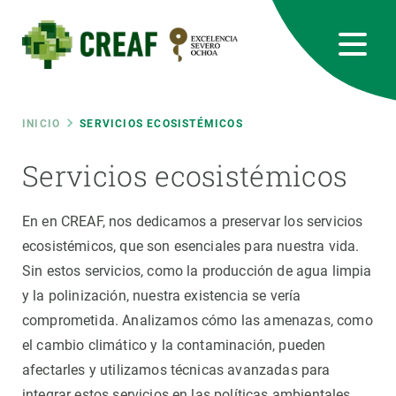
Pasar
al
contenido
principal
CREAF
EN
CA
ES
Bluesky
Instagram
Linkedin
Twitter
Youtube
RRSS
Ruta
INICIO
SERVICIOS ECOSISTÉMICOS
Featured
Servicios ecosistémicos
INTRANET
de
responsive
En en CREAF, nos dedicamos a preservar los servicios
navegación
ecosistémicos, que son esenciales para nuestra vida.
Responsive
Sin estos servicios, como la producción de agua limpia
SOBRE NOSOTROS
y la polinización, nuestra existencia se vería
menu
INVESTIGACIÓN
comprometida. Analizamos cómo las amenazas, como
el cambio climático y la contaminación, pueden
CIENCIA EN ACCIÓN
afectarles y utilizamos técnicas avanzadas para
integrar estos servicios en las políticas ambientales.
ÚNETE A NOSOTROS