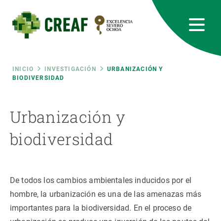
Pasar
al
contenido
principal
CREAF
EN
CA
ES
Bluesky
Instagram
Linkedin
Twitter
Youtube
RRSS
Ruta
INICIO
INVESTIGACIÓN
URBANIZACIÓN Y
BIODIVERSIDAD
Featured
INTRANET
de
Urbanización y
responsive
navegación
biodiversidad
Responsive
SOBRE NOSOTROS
menu
INVESTIGACIÓN
De todos los cambios ambientales inducidos por el
hombre, la urbanización es una de las amenazas más
CIENCIA EN ACCIÓN
importantes para la biodiversidad. En el proceso de
ÚNETE A NOSOTROS