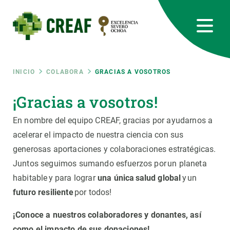
Pasar
al
contenido
principal
CREAF
EN
CA
ES
Bluesky
Instagram
Linkedin
Twitter
Youtube
RRSS
Ruta
INICIO
COLABORA
GRACIAS A VOSOTROS
Featured
¡Gracias a vosotros!
INTRANET
de
En nombre del equipo CREAF, gracias por ayudarnos a
responsive
navegación
acelerar el impacto de nuestra ciencia con sus
generosas aportaciones y colaboraciones estratégicas.
Responsive
SOBRE NOSOTROS
Juntos seguimos sumando esfuerzos por
un planeta
habitable
y para lograr
una única
salud global
y
un
menu
INVESTIGACIÓN
futuro resiliente
por todos!
CIENCIA EN ACCIÓN
¡Conoce a nuestros colaboradores y donantes, así
como el impacto de sus donaciones!
ÚNETE A NOSOTROS