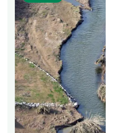
Marca y logotipos
Observac
Instalaciones
Temas t
Equidad, Diversidad e Inclusión (EDI)
Publica
Oficina de prensa
Synthesi
Ciencia abierta y gestión del conocimiento
Documentación
NOTICIAS Y AGENDA
Agenda
Eventos anteriores
Actualidad
Noticias
Biodiversidad
Cambio global
Funcionamiento de los ecosistemas