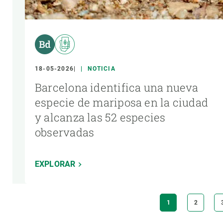
18-05-2026
NOTICIA
Barcelona identifica una nueva
especie de mariposa en la ciudad
y alcanza las 52 especies
observadas
EXPLORAR
Paginación
PÁGINA
1
PÁGINA
2
ACTUAL