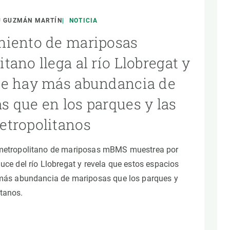
beca ERC
 de másteres y doctorado
U GUZMÁN MARTÍN
NOTICIA
 o sabático
miento de mariposas
onde crecer
tano llega al río Llobregat y
o de carrera
ue hay más abundancia de
s y actividades internas
s que en los parques y las
emos formación
etropolitanos
 metropolitano de mariposas mBMS muestrea por
uce del río Llobregat y revela que estos espacios
 más abundancia de mariposas que los parques y
tanos.