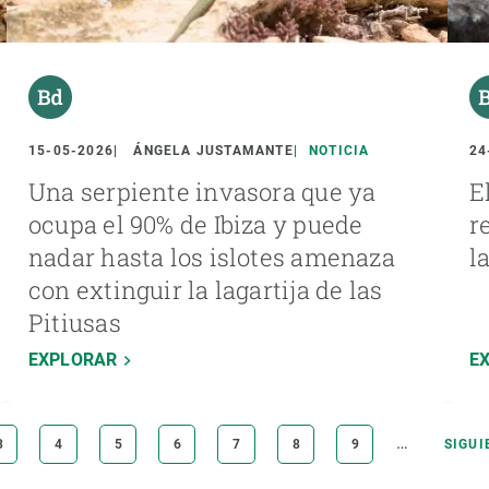
15-05-2026
ÁNGELA JUSTAMANTE
NOTICIA
24
Una serpiente invasora que ya
E
ocupa el 90% de Ibiza y puede
r
nadar hasta los islotes amenaza
l
con extinguir la lagartija de las
Pitiusas
EXPLORAR
E
…
PÁGINA
3
PÁGINA
4
PÁGINA
5
PÁGINA
6
PÁGINA
7
PÁGINA
8
PÁGINA
9
SIGUI
SIGUI
PÁGI