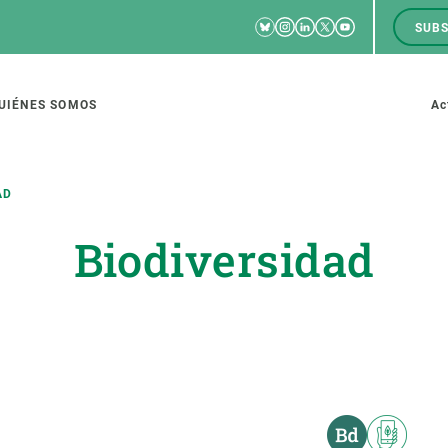
Bluesky
Instagram
Linkedin
Twitter
Youtube
SUBS
RRSS
M
to
UIÉNES SOMOS
Ac
tion
AD
Biodiversidad
IGACIÓN
CIENCIA EN ACCIÓN
ÚNETE A 
io de investigación
Impacto
Bolsa de t
sidad
Soluciones
Estrategi
global
Innovación
Oportunid
amento de ecosistemas
Política y gestión
Pide tu 