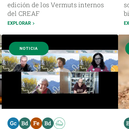
edición de los Vermuts internos
s
del CREAF
b
EXPLORAR
E
NOTICIA