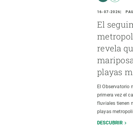
ión de la Tierra
Servicios técnicos
Pide tu 
ransversales
Programa
16-07-2026
PA
ciones
Visitante
El segui
s Actions
Un lugar d
metropoli
Desarroll
revela q
Seminario
mariposa
Te ofrec
playas m
El Observatorio
primera vez el ca
fluviales tienen
playas metropoli
DESCUBRIR