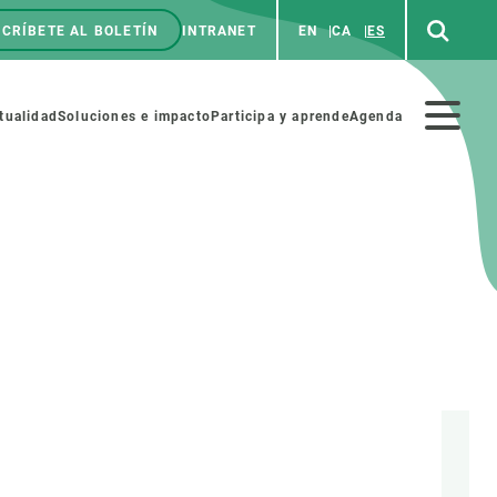
CRÍBETE AL BOLETÍN
INTRANET
EN
CA
ES
enú
p
Menú
tualidad
Soluciones e impacto
Participa y aprende
Agenda
secundario
NOSOTROS
PARTICIPA
rabajo
Cienca y arte
a de Recursos Humanos
Haz ciencia con nosotros
ades académicas
Materiales educativos
MSCA-PF
COLABORA