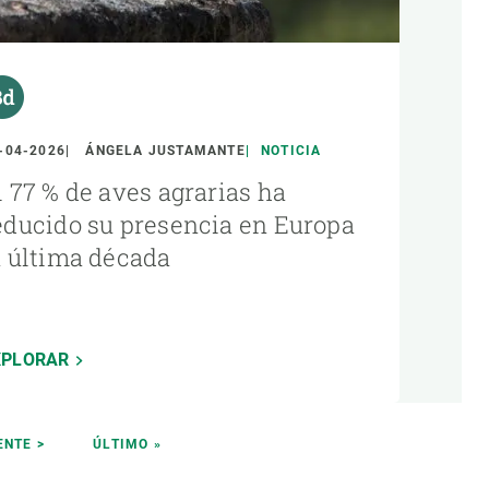
-04-2026
ÁNGELA JUSTAMANTE
NOTICIA
l 77 % de aves agrarias ha
educido su presencia en Europa
a última década
XPLORAR
ENTE
ENTE >
ÚLTIMA
ÚLTIMO »
NA
PÁGINA