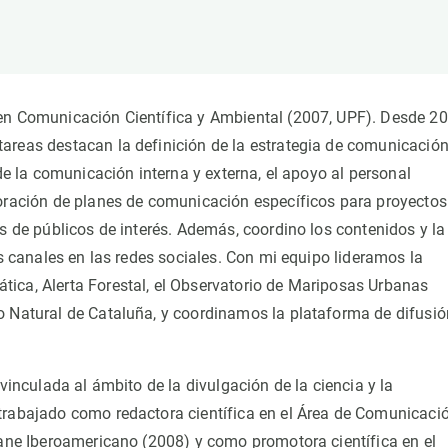
ión de la Tierra
Servicios técnicos
Pide tu 
ransversales
Programa
ciones
Visitante
s Actions
Un lugar d
 en Comunicación Científica y Ambiental (2007, UPF). Desde 2
Desarroll
areas destacan la definición de la estrategia de comunicació
Seminario
 de la comunicación interna y externa, el apoyo al personal
Te ofrec
boración de planes de comunicación específicos para proyectos
os de públicos de interés. Además, coordino los contenidos y la
es canales en las redes sociales. Con mi equipo lideramos la
ica, Alerta Forestal, el Observatorio de Mariposas Urbanas
o Natural de Cataluña, y coordinamos la plataforma de difusió
vinculada al ámbito de la divulgación de la ciencia y la
trabajado como redactora científica en el Área de Comunicaci
rane Iberoamericano (2008) y como promotora científica en el