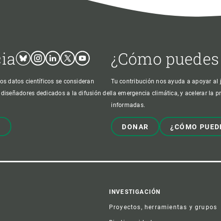
cia
¿Cómo puedes
Bluesky
Instagram
Linkedin
Twitter
Youtube
os datos científicos se consideran
Tu contribución nos ayuda a apoyar al j
 diseñadores dedicados a la difusión del
la emergencia climática, y acelerar la 
informadas.
!
DONAR
¿CÓMO PUED
er
INVESTIGACIÓN
Proyectos, herramientas y grupos