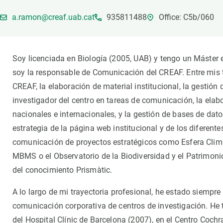
Marca y logotipos
Observac
a.ramon@creaf.uab.cat
935811488
Office: C5b/060
Instalaciones
Temas t
Equidad, Diversidad e Inclusión (EDI)
Publica
Oficina de prensa
Synthesi
Soy licenciada en Biología (2005, UAB) y tengo un Máster
Ciencia abierta y gestión del conocimiento
soy la responsable de Comunicación del CREAF. Entre mis t
Documentación
CREAF, la elaboración de material institucional, la gestión
investigador del centro en tareas de comunicación, la ela
NOTICIAS Y AGENDA
nacionales e internacionales, y la gestión de bases de dat
Agenda
estrategia de la página web institucional y de los diferent
Eventos anteriores
comunicación de proyectos estratégicos como Esfera Climát
Actualidad
MBMS o el Observatorio de la Biodiversidad y el Patrimoni
Noticias
del conocimiento Prismàtic.
Biodiversidad
A lo largo de mi trayectoria profesional, he estado siempre 
Cambio global
comunicación corporativa de centros de investigación. He 
Funcionamiento de los ecosistemas
del Hospital Clínic de Barcelona (2007), en el Centro Coch