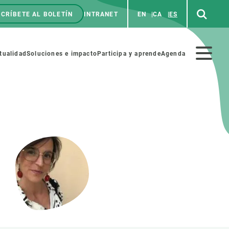
CRÍBETE AL BOLETÍN
INTRANET
EN
CA
ES
enú
p
Menú
tualidad
Soluciones e impacto
Participa y aprende
Agenda
secundario
NOSOTROS
PARTICIPA
rabajo
Cienca y arte
a de Recursos Humanos
Haz ciencia con nosotros
ades académicas
Materiales educativos
MSCA-PF
COLABORA