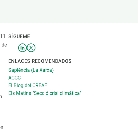
beca ERC
 de másteres y doctorado
 o sabático
onde crecer
011
SÍGUEME
o de carrera
n de
s y actividades internas
emos formación
ENLACES RECOMENDADOS
Sapiència (La Xarxa)
ACCC
El Blog del CREAF
Els Matins "Secció crisi climática"
n
ón