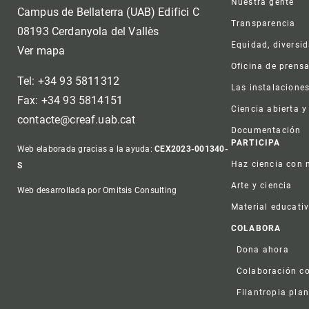
Nuestra gente
Campus de Bellaterra (UAB) Edifici C
Transparencia
08193 Cerdanyola del Vallès
Equidad, diversi
Ver mapa
Oficina de prens
Tel: +34 93 5811312
Las instalacione
Fax: +34 93 5814151
Ciencia abierta y
contacte@creaf.uab.cat
Documentación
PARTICIPA
Web elaborada gracias a la ayuda:
CEX2023-001340-
Haz ciencia con 
S
Arte y ciencia
Web desarrollada por Omitsis Consulting
Material educati
COLABORA
Dona ahora
Colaboración co
Filantropia plan