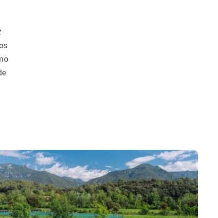
t
dos
omo
de