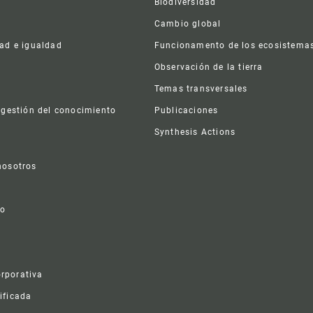
Biodiversidad
Cambio global
dad e igualdad
Funcionamento de los ecosistema
a
Observación de la tierra
s
Temas transversales
 gestión del conocimiento
Publicaciones
Synthesis Actions
nosotros
vo
rporativa
ificada