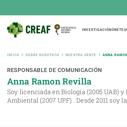
Pasar
al
contenido
principal
Main
INVESTIGACIÓN
ÚNETE
Q
CREAF
naviga
Ruta
INICIO
SOBRE NOSOTROS
NUESTRA GENTE
ANNA RAMON
Featured
RESPONSABLE DE COMUNICACIÓN
de
INTRANET
Anna Ramon Revilla
Responsive
SOBRE NOSOTROS
INVEST
responsive
navegación
Soy licenciada en Biología (2005 UAB) y
El Centro
Director
Ambiental (2007 UPF) . Desde 2011 soy 
menu
Organización institucional
Biodiver
Transparencia
Cambio 
Nuestra gente
Funcion