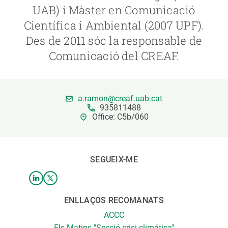
UAB) i Màster en Comunicació
Científica i Ambiental (2007 UPF).
PARTICIPA
Des de 2011 sóc la responsable de
NOTÍCIES I AGENDA
Comunicació del CREAF.
a.ramon@creaf.uab.cat
935811488
Office: C5b/060
SEGUEIX-ME
ENLLAÇOS RECOMANATS
ACCC
Els Matins "Secció crisi climática"