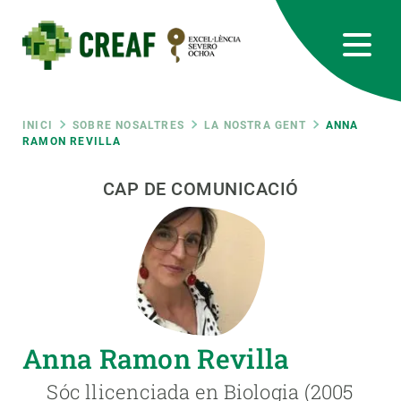
Vés
al
contingut
CREAF
EN
CA
ES
Bluesky
Instagram
Linkedin
Twitter
Youtube
RRSS
Fil
INICI
SOBRE NOSALTRES
LA NOSTRA GENT
ANNA
RAMON REVILLA
Featured
INTRANET
d'ariadna
CAP DE COMUNICACIÓ
responsive
Responsive
SOBRE NOSALTRES
menu
RECERCA
Anna Ramon Revilla
CIÈNCIA EN ACCIÓ
Sóc llicenciada en Biologia (2005
UNEIX-TE A NOSALTRES