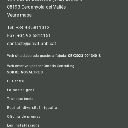
08193 Cerdanyola del Vallès
Veure mapa
Tel: +34 93 5811312
Fax: +34 93 5814151
contacte@creaf.uab.cat
Web s'ha elaborada gràcies a l'ajuda:
CEX2023-001340-S
Web desenvolupat per Omitsis Consulting
Footer
SOBRE NOSALTRES
El Centre
La nostra gent
Transparència
Equitat, diversitat i igualtat
Oficina de premsa
Les instal·lacions