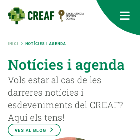
Vés
al
contingut
CREAF
EN
CA
ES
Bluesky
Instagram
Linkedin
Twitter
Youtube
RRSS
Fil
INICI
NOTÍCIES I AGENDA
Featured
Notícies i agenda
INTRANET
d'ariadna
responsive
Vols estar al cas de les
darreres notícies i
Responsive
SOBRE NOSALTRES
esdeveniments del CREAF?
menu
RECERCA
Aquí els tens!
CIÈNCIA EN ACCIÓ
VES AL BLOG
UNEIX-TE A NOSALTRES