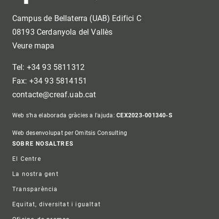
Campus de Bellaterra (UAB) Edifici C
08193 Cerdanyola del Vallès
Veure mapa
Tel: +34 93 5811312
Fax: +34 93 5814151
contacte@creaf.uab.cat
Web s'ha elaborada gràcies a l'ajuda:
CEX2023-001340-S
Web desenvolupat per Omitsis Consulting
Footer
SOBRE NOSALTRES
El Centre
La nostra gent
Transparència
Equitat, diversitat i igualtat