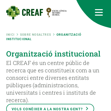
Vés
al
contingut
CREAF
EN
CA
ES
Bluesky
Instagram
Linkedin
Twitter
Youtube
RRSS
Fil
INICI
SOBRE NOSALTRES
ORGANITZACIÓ
INSTITUCIONAL
Featured
INTRANET
d'ariadna
Organització institucional
responsive
El CREAF és un centre públic de
recerca que es constitueix com a un
Responsive
SOBRE NOSALTRES
consorci entre diverses entitats
públiques (administracions,
menu
RECERCA
universitats i centres i instituts de
recerca).
CIÈNCIA EN ACCIÓ
VOLS CONÈIXER A LA NOSTRA GENT?
UNEIX-TE A NOSALTRES