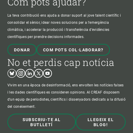
Com pots ajudar?
La teva contribució ens ajuda a donar suport al jove talent científic i
consolidar el sènior, idear noves solucions per a l'emergència
climàtica, i accelerar la producció i transferència d’evidències
científiques per prendre decisions informades.
DONAR
COM POTS COL·LABORAR?
No et perdis cap notícia
Bluesky
Instagram
Linkedin
Twitter
Youtube
Vivim en una època de desinformació, ens envolten les notícies falses
i les dades científiques es consideren opinions. Al CREAF disposem
d'un equip de periodistes, científics i dissenyadors dedicats a la difusió
del coneixement.
SUBSCRIU-TE AL
LLEGEIX EL
BUTLLETÍ
BLOG!