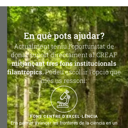
En què pots ajudar?
Actualment teniu l’oportunitat de
donar suport directament al CREAF
mitjançant tres fons institucionals
filantròpics.
Podeu escollir l’opció que
més us ressoni:
FONS CENTRE D'EXCEL·LÈNCIA
Ens permet avançar les fronteres de la ciència en un