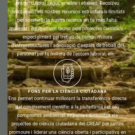
entorn laboral segur, amable i eficient. Recolzeu
directament els nostres recursos estructurals limitats
per accelerar la nostra recerca on fa més falta:
material i equipament tècnic pels projectes científics -
especialment pel treball de camp-, millora
d'infraestructures i adequació d'espais de treball del
personal per la millora de l'entorn laboral, etc.
FONS PER LA CIÈNCIA CIUTADANA
Ens permet continuar millorant la transferència directa
del coneixement científic a la ciutadania i el seu
compromís ambiental. Impulsa i dinamitza els
projectes de ciència ciutadana del CREAF per juntes
promoure i liderar una ciència oberta i participativa en