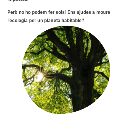
Però no ho podem fer sols! Ens ajudes a moure
PARTICIPA
l’ecologia per un planeta habitable?
NOTÍCIES I AGENDA