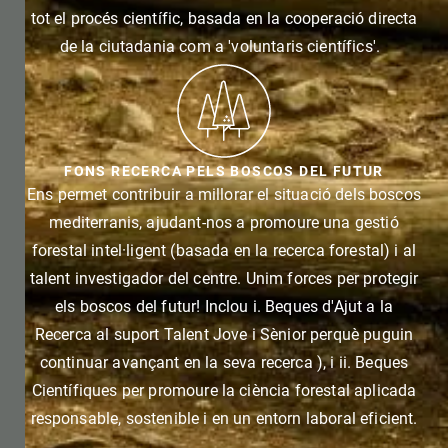
tot el procés científic, basada en la cooperació directa
de la ciutadania com a 'voluntaris científics'.
FONS RECERCA PELS BOSCOS DEL FUTUR
Ens permet contribuir a millorar el situació dels boscos
mediterranis, ajudant-nos a promoure una gestió
forestal intel·ligent (basada en la recerca forestal) i al
talent investigador del centre. Unim forces per protegir
els boscos del futur! Inclou i. Beques d'Ajut a la
Recerca al suport Talent Jove i Sènior perquè puguin
continuar avançant en la seva recerca ), i ii. Beques
Científiques per promoure la ciència forestal aplicada
responsable, sostenible i en un entorn laboral eficient.