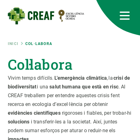
Vés
al
contingut
CREAF
EN
CA
ES
Bluesky
Instagram
Linkedin
Twitter
Youtube
RRSS
Fil
INICI
COL·LABORA
Featured
Col·labora
INTRANET
d'ariadna
responsive
Vivim temps difícils.
L’emergència climàtica
, la
crisi de
biodiversitat
i una
salut humana que està en risc
. Al
Responsive
CREAF treballem per entendre aquestes crisis fent
SOBRE NOSALTRES
recerca en ecologia d’excel·lència per obtenir
menu
RECERCA
evidències científiques
rigoroses i fiables, per trobar-hi
solucions
i transferir-les a la societat. Així, juntes
CIÈNCIA EN ACCIÓ
podem sumar esforços per aturar o reduir-ne els
impactes
.
UNEIX-TE A NOSALTRES