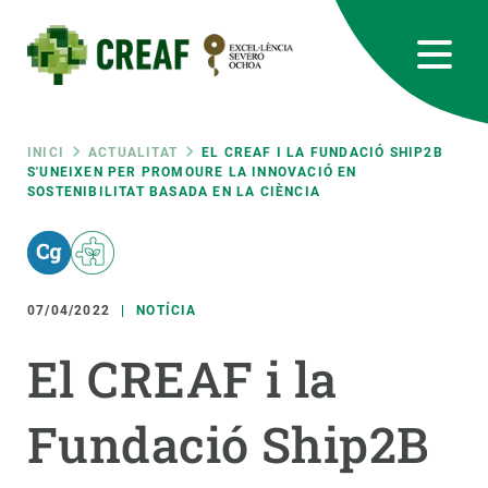
Vés
al
contingut
CREAF
EN
CA
ES
Bluesky
Instagram
Linkedin
Twitter
Youtube
RRSS
Fil
INICI
ACTUALITAT
EL CREAF I LA FUNDACIÓ SHIP2B
S'UNEIXEN PER PROMOURE LA INNOVACIÓ EN
SOSTENIBILITAT BASADA EN LA CIÈNCIA
Featured
INTRANET
d'ariadna
responsive
07/04/2022
NOTÍCIA
Responsive
SOBRE NOSALTRES
El CREAF i la
menu
RECERCA
Fundació Ship2B
CIÈNCIA EN ACCIÓ
UNEIX-TE A NOSALTRES