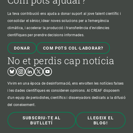
La teva contribució ens ajuda a donar suport al jove talent científic i
consolidar el sènior, idear noves solucions per a l'emergència
climàtica, i accelerar la producció i transferència d’evidències
científiques per prendre decisions informades.
DONAR
COM POTS COL·LABORAR?
No et perdis cap notícia
Bluesky
Instagram
Linkedin
Twitter
Youtube
Vivim en una època de desinformació, ens envolten les notícies falses
i les dades científiques es consideren opinions. Al CREAF disposem
d'un equip de periodistes, científics i dissenyadors dedicats a la difusió
del coneixement.
SUBSCRIU-TE AL
LLEGEIX EL
BUTLLETÍ
BLOG!