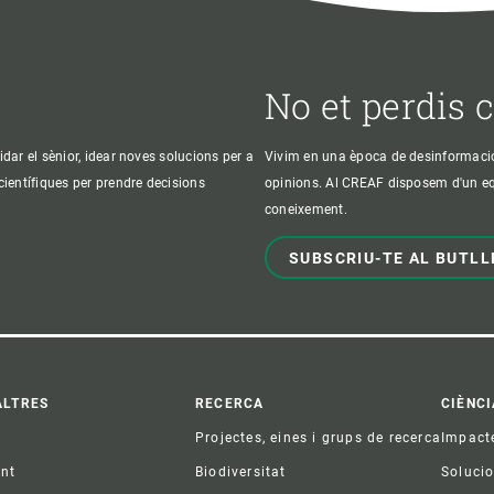
No et perdis 
idar el sènior, idear noves solucions per a
Vivim en una època de desinformació, 
 científiques per prendre decisions
opinions. Al CREAF disposem d'un equi
coneixement.
SUBSCRIU-TE AL BUTLL
ter
ALTRES
RECERCA
CIÈNCI
Projectes, eines i grups de recerca
Impact
ent
Biodiversitat
Soluci