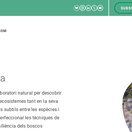
Bluesky
Instagram
Linkedin
Twitter
Youtube
SUBS
RRSS
M
to
SOM
tion
ia
CIÈNCIA EN ACCIÓ
UNEIX-TE A NOSALTRES
boratori natural per descobrir
a
Impacte
Borsa de treball
C
ecosistemes tant en la seva
Solucions
Oportunitats acadèmiques
F
 subtils entre les espècies i
Innovació
Demana la teva MSCA-PF
M
perfeccionar les tècniques de
 ecosistemes
Política i gestió
Demana la teva beca ERC
siliència dels boscos