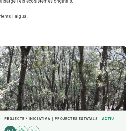
aisatge i els ecosistemes originals.
rients i aigua.
PROJECTE / INICIATIVA
PROJECTES ESTATALS
ACTIU