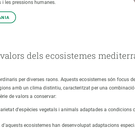
s i les pressions humanes.
erra
Serveis tècnics
Programa de màsters i doctorat
s
Vine de visitant o sabàtic
ÀNIA
Segell de bones pràctiques HRS4R
Un lloc on créixer
Desenvolupament de carrera
Seminaris i activitats internes
 valors dels ecosistemes mediterr
T’oferim formació
rdinaris per diverses raons. Aquests ecosistemes són focus de 
regions amb un clima distintiu, caracteritzat per una combina
rie de valors a conservar:
arietat d'espècies vegetals i animals adaptades a condicions 
 d'aquests ecosistemes han desenvolupat adaptacions especial