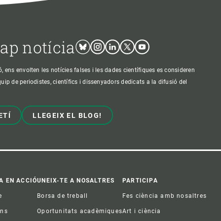
cap notícia
Bluesky
Instagram
Linkedin
Twitter
Youtube
ens envolten les notícies falses i les dades científiques es consideren
p de periodistes, científics i dissenyadors dedicats a la difusió del
ETÍ
LLEGEIX EL BLOG!
A EN ACCIÓ
UNEIX-TE A NOSALTRES
PARTICIPA
e
Borsa de treball
Fes ciència amb nosaltres
ons
Oportunitats acadèmiques
Art i ciència