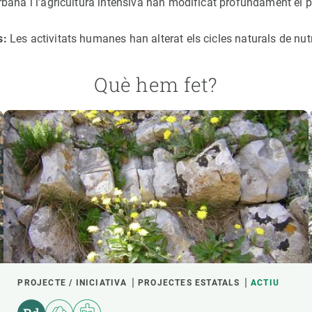
rbana i l’agricultura intensiva han modificat profundament el p
s:
Les activitats humanes han alterat els cicles naturals de nut
Què hem fet?
PROJECTE / INICIATIVA
PROJECTES ESTATALS
ACTIU