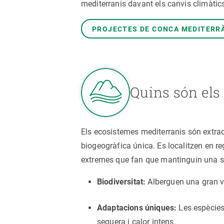
mediterranis davant els canvis climàtic
Marca i logotips
Observació de la t
Infraestructures
Temes transversal
PROJECTES DE CONCA MEDITERR
Equitat, Diversitat i Inclusió (EDI)
Publicacions
Oficina de premsa
Synthesis Actions
Ciència oberta i gestió del coneixement
Documentació
Quins són els
Els ecosistemes mediterranis són extrao
biogeogràfica única. Es localitzen en 
extremes que fan que mantinguin una sè
Biodiversitat:
Alberguen una gran v
Adaptacions úniques:
Les espècies
sequera i calor intens.