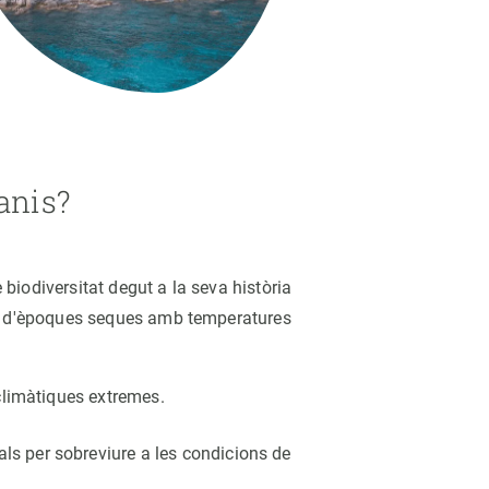
Biodiversitat
Canvi global
Funcionament dels ecosistemes
Observació de la terra
anis?
biodiversitat degut a la seva història
ció d'èpoques seques amb temperatures
climàtiques extremes.
s per sobreviure a les condicions de