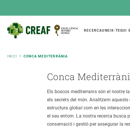
Vés
al
contingut
Main
RECERCA
UNEIX-TE
QUI 
CREAF
naviga
Fil
INICI
CONCA MEDITERRÀNIA
Featured
Conca Mediterràn
d'ariadna
INTRANET
Responsive
SOBRE NOSALTRES
RECERCA
responsive
Els boscos mediterranis són el nostre la
El Centre
Directori de recerc
els secrets del món. Analitzem aquests 
menu
Organització institucional
Biodiversitat
estructura global com en les interaccions
Transparència
Canvi global
el seu entorn. La nostra recerca busca 
La nostra gent
Funcionament dels
conservació i gestió per assegurar la re