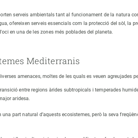
orten serveis ambientals tant al funcionament de la natura co
ua, ofereixen serveis essencials com la protecció del sòl, la pr
i d'oci en una de les zones més poblades del planeta.
temes Mediterranis
iverses amenaces, moltes de les quals es veuen agreujades per
transició entre regions àrides subtropicals i temperades humides
major aridesa.
n una part natural d’aquests ecosistemes, però la seva freqüènc