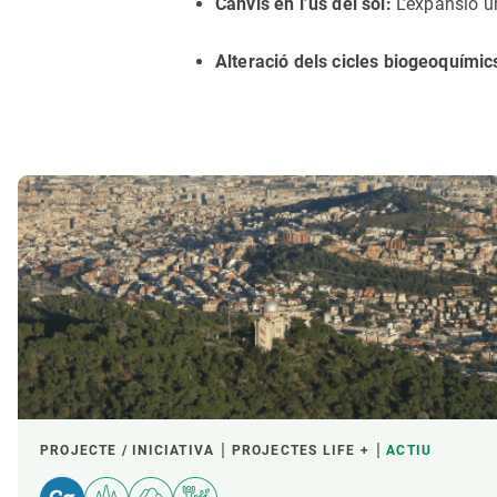
Canvis en l’ús del sòl:
L’expansió u
Alteració dels cicles biogeoquímic
PROJECTE / INICIATIVA
PROJECTES LIFE +
ACTIU