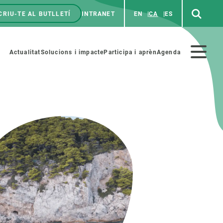
CRIU-TE AL BUTLLETÍ
INTRANET
EN
CA
ES
enú
p
Menú
Actualitat
Solucions i impacte
Participa i aprèn
Agenda
secundario
PARTICIPA
NOTÍCIES I AGENDA
iència i art
Agenda
es ciència amb nosaltres
Esdeveniments anteriors
aterials educatius
Actualitat
COL·LABORA
Notícies