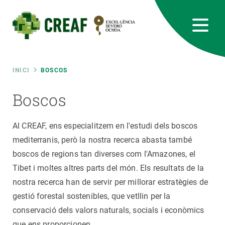
Vés
al
contingut
CREAF
EN
CA
ES
Bluesky
Instagram
Linkedin
Twitter
Youtube
RRSS
Fil
INICI
BOSCOS
Featured
Boscos
INTRANET
d'ariadna
responsive
Al CREAF, ens especialitzem en l'estudi dels boscos
mediterranis, però la nostra recerca abasta també
Responsive
boscos de regions tan diverses com l'Amazones, el
SOBRE NOSALTRES
Tibet i moltes altres parts del món. Els resultats de la
menu
RECERCA
nostra recerca han de servir per millorar estratègies de
gestió forestal sostenibles, que vetllin per la
CIÈNCIA EN ACCIÓ
conservació dels valors naturals, socials i econòmics
que ens proporcionen.
UNEIX-TE A NOSALTRES