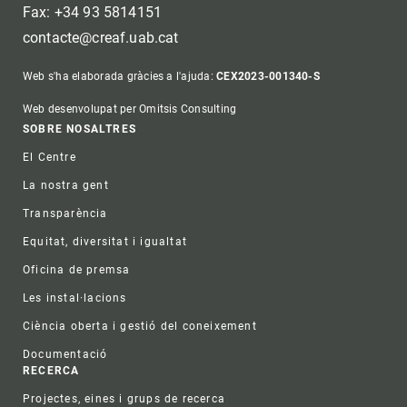
Fax: +34 93 5814151
contacte@creaf.uab.cat
Web s'ha elaborada gràcies a l'ajuda:
CEX2023-001340-S
Web desenvolupat per Omitsis Consulting
Footer
SOBRE NOSALTRES
El Centre
La nostra gent
Transparència
Equitat, diversitat i igualtat
Oficina de premsa
Les instal·lacions
Ciència oberta i gestió del coneixement
Documentació
RECERCA
Projectes, eines i grups de recerca