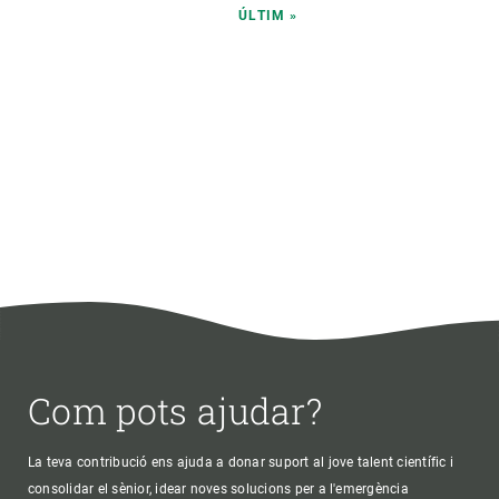
ÚLTIMA
ÚLTIM »
PÀGINA
Com pots ajudar?
La teva contribució ens ajuda a donar suport al jove talent científic i
consolidar el sènior, idear noves solucions per a l'emergència