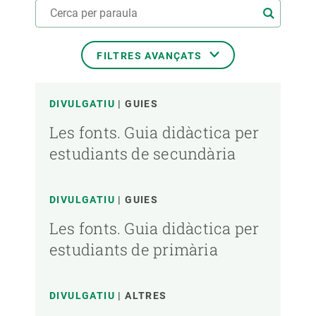
FILTRES AVANÇATS
QUÈ ESTÀS BUSCANT?
DIVULGATIU
GUIES
Les fonts. Guia didàctica per
estudiants de secundària
QUIN TIPUS DE DOCUMENT?
DIVULGATIU
GUIES
IDIOMA
Les fonts. Guia didàctica per
estudiants de primària
DIVULGATIU
ALTRES