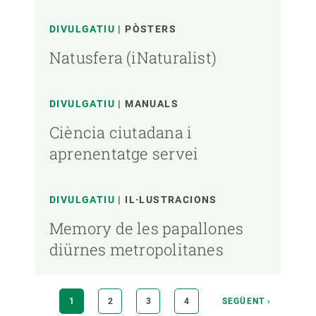
DIVULGATIU
PÒSTERS
Natusfera (iNaturalist)
DIVULGATIU
MANUALS
Ciència ciutadana i
aprenentatge servei
DIVULGATIU
IL·LUSTRACIONS
Memory de les papallones
diürnes metropolitanes
Paginació
PÀGINA
1
PÀGINA
2
PÀGINA
3
PÀGINA
4
PÀGINA
SEGÜENT ›
ACTUAL
SEGÜENT