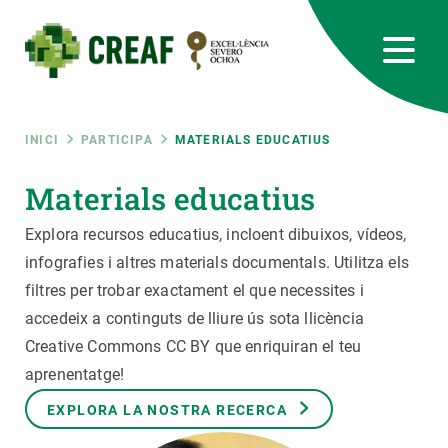
Vés
al
contingut
CREAF
EN
CA
ES
Bluesky
Instagram
Linkedin
Twitter
Youtube
RRSS
Fil
INICI
PARTICIPA
MATERIALS EDUCATIUS
Featured
Materials educatius
INTRANET
d'ariadna
Explora recursos educatius, incloent dibuixos, vídeos,
responsive
infografies i altres materials documentals. Utilitza els
filtres per trobar exactament el que necessites i
Responsive
SOBRE NOSALTRES
accedeix a continguts de lliure ús sota llicència
Creative Commons CC BY que enriquiran el teu
menu
RECERCA
aprenentatge!
CIÈNCIA EN ACCIÓ
EXPLORA LA NOSTRA RECERCA
UNEIX-TE A NOSALTRES