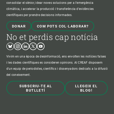
consolidar el sènior, idear noves solucions per a l'emergència
climàtica, i accelerar la producció i transferència d’evidències
científiques per prendre decisions informades.
DONAR
COM POTS COL·LABORAR?
No et perdis cap notícia
Bluesky
Instagram
Linkedin
Twitter
Youtube
Vivim en una època de desinformació, ens envolten les notícies falses
i les dades científiques es consideren opinions. Al CREAF disposem
d'un equip de periodistes, científics i dissenyadors dedicats a la difusió
del coneixement.
SUBSCRIU-TE AL
LLEGEIX EL
BUTLLETÍ
BLOG!