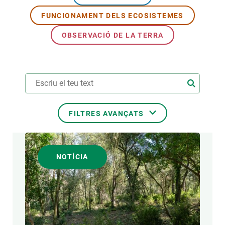
FUNCIONAMENT DELS ECOSISTEMES
PARTICIPA
OBSERVACIÓ DE LA TERRA
NOTÍCIES I AGENDA
FILTRES AVANÇATS
ÀREES DE RECERCA
NOTÍCIA
TEMES TRANSVERSALS
FORMAT