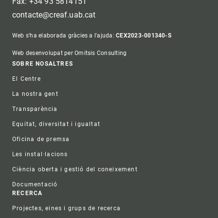
Fax: +34 93 5814151
contacte@creaf.uab.cat
Web s'ha elaborada gràcies a l'ajuda:
CEX2023-001340-S
Web desenvolupat per Omitsis Consulting
Footer
SOBRE NOSALTRES
El Centre
La nostra gent
Transparència
Equitat, diversitat i igualtat
Oficina de premsa
Les instal·lacions
Ciència oberta i gestió del coneixement
Documentació
RECERCA
Projectes, eines i grups de recerca