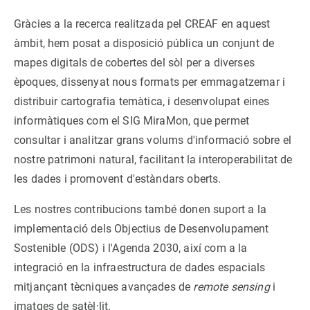
Gràcies a la recerca realitzada pel CREAF en aquest
PARTICIPA
àmbit, hem posat a disposició pública un conjunt de
mapes digitals de cobertes del sòl per a diverses
NOTÍCIES I AGENDA
èpoques, dissenyat nous formats per emmagatzemar i
distribuir cartografia temàtica, i desenvolupat eines
informàtiques com el SIG MiraMon, que permet
consultar i analitzar grans volums d'informació sobre el
nostre patrimoni natural, facilitant la interoperabilitat de
les dades i promovent d'estàndars oberts.
Les nostres contribucions també donen suport a la
implementació dels Objectius de Desenvolupament
Sostenible (ODS) i l'Agenda 2030, així com a la
integració en la infraestructura de dades espacials
mitjançant tècniques avançades de
remote sensing
i
imatges de satèl·lit.