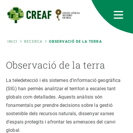
Vés
al
contingut
CREAF
EN
CA
ES
Bluesky
Instagram
Linkedin
Twitter
Youtube
RRSS
Fil
INICI
RECERCA
OBSERVACIÓ DE LA TERRA
Featured
INTRANET
d'ariadna
Observació de la terra
responsive
La teledetecció i els sistemes d'informació geogràfica
Responsive
(SIG) han permès analitzar el territori a escales tant
SOBRE NOSALTRES
globals com detallades. Aquests anàlisis són
menu
RECERCA
fonamentals per prendre decisions sobre la gestió
sostenible dels recursos naturals, dissenyar xarxes
CIÈNCIA EN ACCIÓ
d'espais protegits i afrontar les amenaces del canvi
global.
UNEIX-TE A NOSALTRES