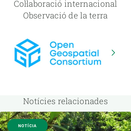
Col·laboració internacional
Observació de la terra
Image
I
Notícies relacionades
NOTÍCIA