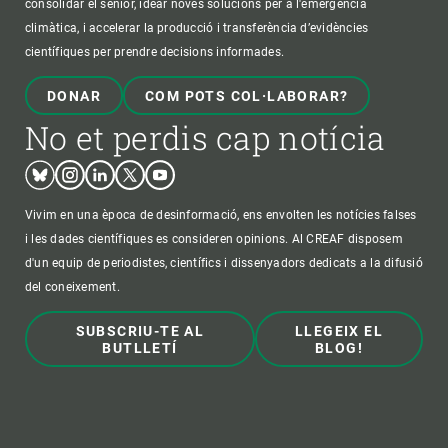
consolidar el sènior, idear noves solucions per a l'emergència
climàtica, i accelerar la producció i transferència d’evidències
científiques per prendre decisions informades.
DONAR
COM POTS COL·LABORAR?
No et perdis cap notícia
Bluesky
Instagram
Linkedin
Twitter
Youtube
Vivim en una època de desinformació, ens envolten les notícies falses
i les dades científiques es consideren opinions. Al CREAF disposem
d'un equip de periodistes, científics i dissenyadors dedicats a la difusió
del coneixement.
SUBSCRIU-TE AL
LLEGEIX EL
BUTLLETÍ
BLOG!