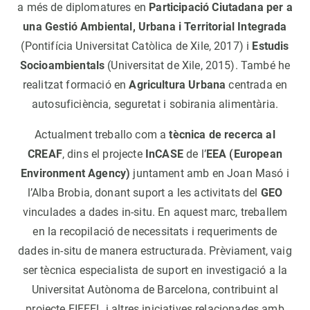
a més de diplomatures en
Participació Ciutadana per a
una Gestió Ambiental, Urbana i Territorial Integrada
(Pontifícia Universitat Catòlica de Xile, 2017) i
Estudis
Socioambientals
(Universitat de Xile, 2015). També he
realitzat formació en
Agricultura Urbana
centrada en
autosuficiència, seguretat i sobirania alimentària.
Actualment treballo com a
tècnica de recerca al
CREAF
, dins el projecte
InCASE
de l’
EEA (European
Environment Agency)
juntament amb en Joan Masó i
l’Alba Brobia, donant suport a les activitats del
GEO
vinculades a dades in-situ. En aquest marc, treballem
en la recopilació de necessitats i requeriments de
dades in-situ de manera estructurada. Prèviament, vaig
ser tècnica especialista de suport en investigació a la
Universitat Autònoma de Barcelona, contribuint al
projecte EIFFEL i altres iniciatives relacionades amb