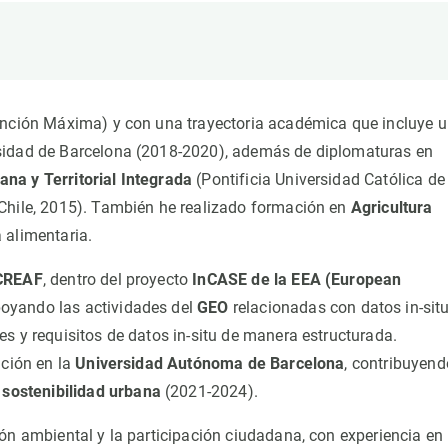
ión de la Tierra
Servicios técnicos
Pide tu 
ransversales
Programa
ciones
Visitante
s Actions
Un lugar d
tinción Máxima) y con una trayectoria académica que incluye 
Desarroll
sidad de Barcelona (2018-2020), además de diplomaturas en
Seminario
na y Territorial Integrada
(Pontificia Universidad Católica de
Te ofrec
Chile, 2015). También he realizado formación en
Agricultura
 alimentaria.
 CREAF
, dentro del proyecto
InCASE de la EEA (European
poyando las actividades del
GEO
relacionadas con datos in-situ
s y requisitos de datos in-situ de manera estructurada.
ación en la
Universidad Autónoma de Barcelona
, contribuyend
y
sostenibilidad urbana
(2021-2024).
ón ambiental y la participación ciudadana, con experiencia en