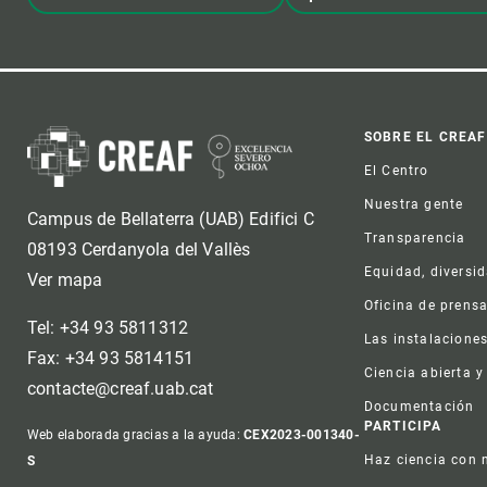
Foot
SOBRE EL CREAF
El Centro
Nuestra gente
Campus de Bellaterra (UAB) Edifici C
Transparencia
08193 Cerdanyola del Vallès
Equidad, diversi
Ver mapa
Oficina de prens
Tel: +34 93 5811312
Las instalacione
Fax: +34 93 5814151
Ciencia abierta y
contacte@creaf.uab.cat
Documentación
PARTICIPA
Web elaborada gracias a la ayuda:
CEX2023-001340-
Haz ciencia con 
S