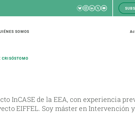
Bluesky
Instagram
Linkedin
Twitter
Youtube
SUBS
RRSS
M
to
UIÉNES SOMOS
Ac
tion
Z CRISÓSTOMO
IGACIÓN
CIENCIA EN ACCIÓN
ÚNETE A 
ecto InCASE de la EEA, con experiencia pre
io de investigación
Impacto
Bolsa de t
oyecto EIFFEL. Soy máster en Intervención 
sidad
Soluciones
Estrategi
global
Innovación
Oportunid
amento de ecosistemas
Política y gestión
Pide tu 