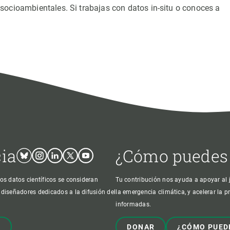
socioambientales. Si trabajas con datos in-situ o conoces a
cia
¿Cómo puedes
Bluesky
Instagram
Linkedin
Twitter
Youtube
os datos científicos se consideran
Tu contribución nos ayuda a apoyar al j
 diseñadores dedicados a la difusión del
la emergencia climática, y acelerar la 
informadas.
!
DONAR
¿CÓMO PUED