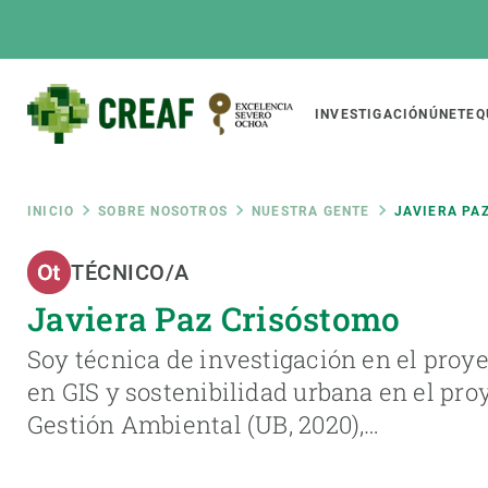
Pasar
al
contenido
principal
Main
INVESTIGACIÓN
ÚNETE
Q
CREAF
naviga
Ruta
INICIO
SOBRE NOSOTROS
NUESTRA GENTE
JAVIERA PA
Featured
TÉCNICO/A
de
INTRANET
Javiera Paz Crisóstomo
Responsive
SOBRE NOSOTROS
INVEST
responsive
navegación
Soy técnica de investigación en el proy
El Centro
Director
en GIS y sostenibilidad urbana en el pr
menu
Organización institucional
Biodiver
Gestión Ambiental (UB, 2020),…
Transparencia
Cambio 
Nuestra gente
Funcion