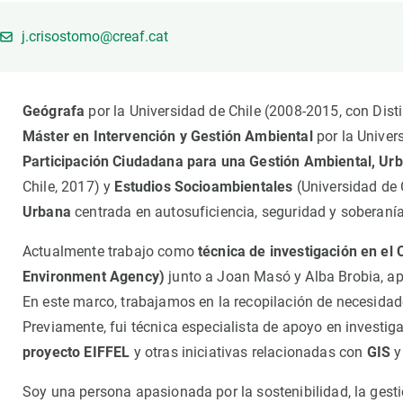
Marca y logotipos
Observac
Instalaciones
Temas t
j.crisostomo@creaf.cat
Equidad, Diversidad e Inclusión (EDI)
Publica
Oficina de prensa
Synthesi
Geógrafa
por la Universidad de Chile (2008-2015, con Dis
Ciencia abierta y gestión del conocimiento
Máster en Intervención y Gestión Ambiental
por la Univer
Documentación
Participación Ciudadana para una Gestión Ambiental, Urba
Chile, 2017) y
Estudios Socioambientales
(Universidad de 
NOTICIAS Y AGENDA
Urbana
centrada en autosuficiencia, seguridad y soberanía
Agenda
Eventos anteriores
Actualmente trabajo como
técnica de investigación en el
Actualidad
Environment Agency)
junto a Joan Masó y Alba Brobia, a
En este marco, trabajamos en la recopilación de necesidade
Noticias
Previamente, fui técnica especialista de apoyo en investig
Biodiversidad
proyecto EIFFEL
y otras iniciativas relacionadas con
GIS
Cambio global
Funcionamiento de los ecosistemas
Soy una persona apasionada por la sostenibilidad, la gesti