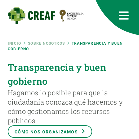
Pasar
al
contenido
principal
CREAF
EN
CA
ES
Bluesky
Instagram
Linkedin
Twitter
Youtube
RRSS
Ruta
INICIO
SOBRE NOSOTROS
TRANSPARENCIA Y BUEN
GOBIERNO
Featured
INTRANET
de
Transparencia y buen
responsive
gobierno
navegación
Responsive
Hagamos lo posible para que la
SOBRE NOSOTROS
ciudadanía conozca qué hacemos y
menu
cómo gestionamos los recursos
INVESTIGACIÓN
públicos.
CIENCIA EN ACCIÓN
CÓMO NOS ORGANIZAMOS
ÚNETE A NOSOTROS