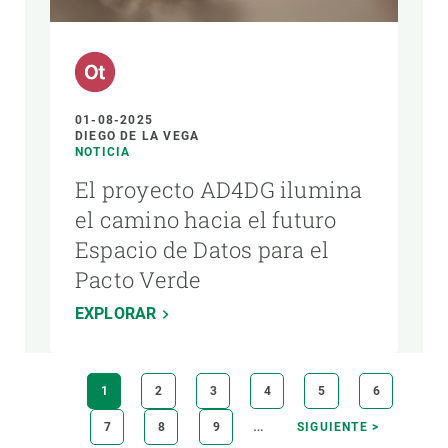
01-08-2025
DIEGO DE LA VEGA
NOTICIA
El proyecto AD4DG ilumina
el camino hacia el futuro
Espacio de Datos para el
Pacto Verde
EXPLORAR
Paginación
PÁGINA
1
PÁGINA
2
PÁGINA
3
PÁGINA
4
PÁGINA
5
PÁGINA
6
ACTUAL
…
PÁGINA
7
PÁGINA
8
PÁGINA
9
SIGUIENTE
SIGUIENTE >
PÁGINA