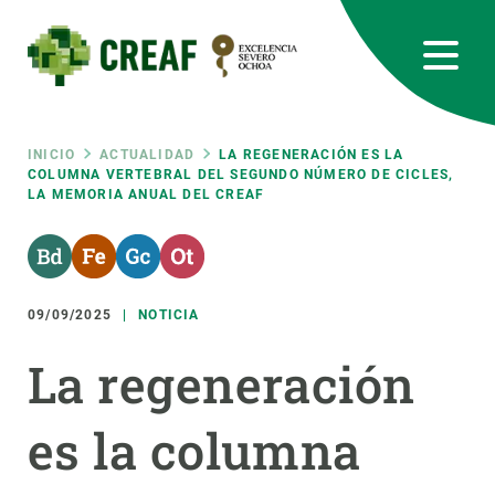
Pasar
al
contenido
principal
CREAF
EN
CA
ES
Bluesky
Instagram
Linkedin
Twitter
Youtube
RRSS
Ruta
INICIO
ACTUALIDAD
LA REGENERACIÓN ES LA
COLUMNA VERTEBRAL DEL SEGUNDO NÚMERO DE CICLES,
LA MEMORIA ANUAL DEL CREAF
Featured
INTRANET
de
responsive
navegación
09/09/2025
NOTICIA
Responsive
SOBRE NOSOTROS
La regeneración
menu
INVESTIGACIÓN
es la columna
CIENCIA EN ACCIÓN
ÚNETE A NOSOTROS