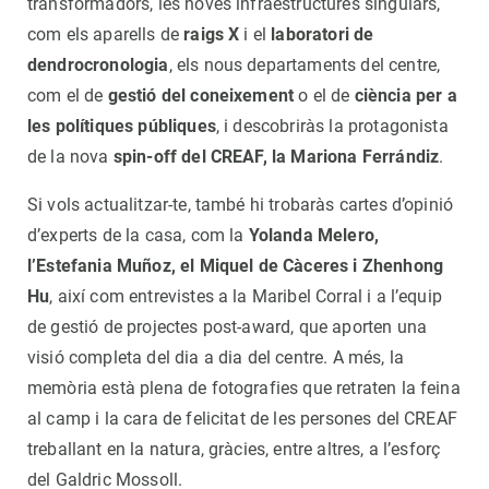
transformadors, les noves infraestructures singulars,
com els aparells de
raigs X
i el
laboratori de
dendrocronologia
, els nous departaments del centre,
com el de
gestió del coneixement
o el de
ciència per a
les polítiques públiques
, i descobriràs la protagonista
de la nova
spin-off del CREAF, la Mariona Ferrándiz
.
Si vols actualitzar-te, també hi trobaràs cartes d’opinió
d’experts de la casa, com la
Yolanda Melero,
l’Estefania Muñoz, el Miquel de Càceres i Zhenhong
Hu
, així com entrevistes a la Maribel Corral i a l’equip
de gestió de projectes post-award, que aporten una
visió completa del dia a dia del centre. A més, la
memòria està plena de fotografies que retraten la feina
al camp i la cara de felicitat de les persones del CREAF
treballant en la natura, gràcies, entre altres, a l’esforç
del Galdric Mossoll.