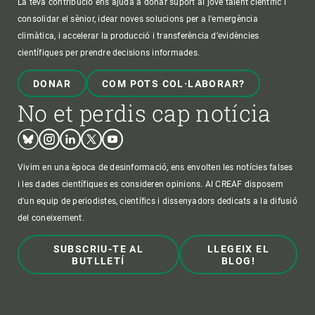
La teva contribució ens ajuda a donar suport al jove talent científic i
consolidar el sènior, idear noves solucions per a l'emergència
climàtica, i accelerar la producció i transferència d’evidències
científiques per prendre decisions informades.
DONAR
COM POTS COL·LABORAR?
No et perdis cap notícia
Bluesky
Instagram
Linkedin
Twitter
Youtube
Vivim en una època de desinformació, ens envolten les notícies falses
i les dades científiques es consideren opinions. Al CREAF disposem
d'un equip de periodistes, científics i dissenyadors dedicats a la difusió
del coneixement.
SUBSCRIU-TE AL
LLEGEIX EL
BUTLLETÍ
BLOG!