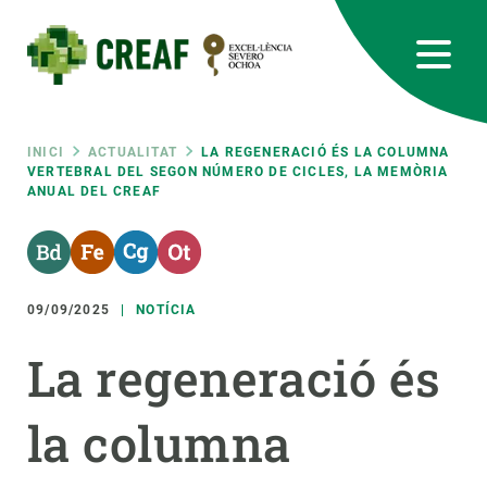
Vés
al
contingut
CREAF
EN
CA
ES
Bluesky
Instagram
Linkedin
Twitter
Youtube
RRSS
Fil
INICI
ACTUALITAT
LA REGENERACIÓ ÉS LA COLUMNA
VERTEBRAL DEL SEGON NÚMERO DE CICLES, LA MEMÒRIA
ANUAL DEL CREAF
Featured
INTRANET
d'ariadna
responsive
09/09/2025
NOTÍCIA
Responsive
SOBRE NOSALTRES
La regeneració és
menu
RECERCA
la columna
CIÈNCIA EN ACCIÓ
UNEIX-TE A NOSALTRES