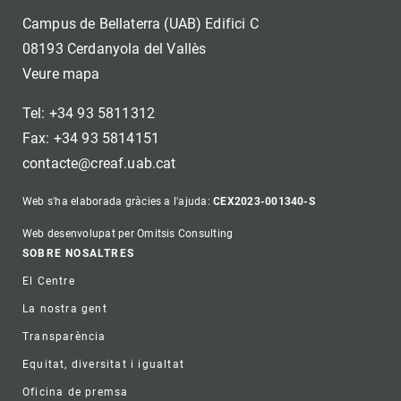
Campus de Bellaterra (UAB) Edifici C
08193 Cerdanyola del Vallès
Veure mapa
Tel: +34 93 5811312
Fax: +34 93 5814151
contacte@creaf.uab.cat
Web s'ha elaborada gràcies a l'ajuda:
CEX2023-001340-S
Web desenvolupat per Omitsis Consulting
Footer
SOBRE NOSALTRES
El Centre
La nostra gent
Transparència
Equitat, diversitat i igualtat
Oficina de premsa