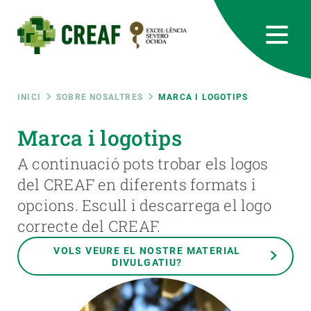
Vés
al
contingut
CREAF
EN
CA
ES
Bluesky
Instagram
Linkedin
Twitter
Youtube
RRSS
Fil
INICI
SOBRE NOSALTRES
MARCA I LOGOTIPS
Featured
Marca i logotips
INTRANET
d'ariadna
A continuació pots trobar els logos
responsive
del CREAF en diferents formats i
opcions. Escull i descarrega el logo
Responsive
SOBRE NOSALTRES
correcte del CREAF.
menu
RECERCA
VOLS VEURE EL NOSTRE MATERIAL
DIVULGATIU?
CIÈNCIA EN ACCIÓ
UNEIX-TE A NOSALTRES