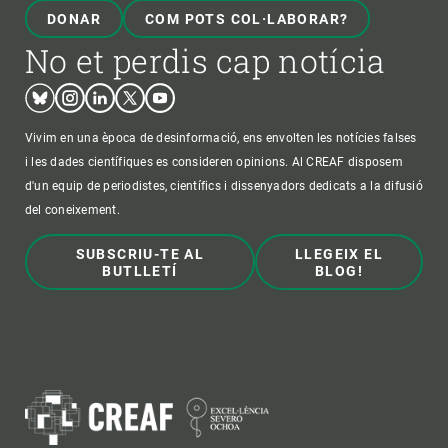
DONAR
COM POTS COL·LABORAR?
No et perdis cap notícia
Bluesky
Instagram
Linkedin
Twitter
Youtube
Vivim en una època de desinformació, ens envolten les notícies falses
i les dades científiques es consideren opinions. Al CREAF disposem
d'un equip de periodistes, científics i dissenyadors dedicats a la difusió
del coneixement.
SUBSCRIU-TE AL
LLEGEIX EL
BUTLLETÍ
BLOG!