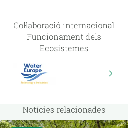
Col·laboració internacional
Funcionament dels
Ecosistemes
Image
I
Notícies relacionades