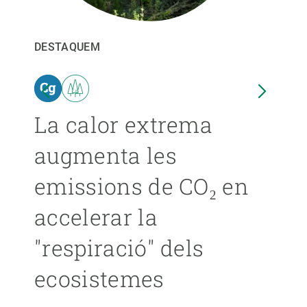
PARTICIPA
DESTAQUEM
DEST
NOTÍCIES I AGENDA
ina
La calor extrema
Les
augmenta les
pro
emissions de CO₂ en
ext
accelerar la
ca
"respiració" dels
s’
ecosistemes
ÁNGE