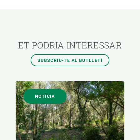
ÀREES DE RECERCA
TEMES TRANSVERSALS
ET PODRIA INTERESSAR
FORMAT
SUBSCRIU-TE AL BUTLLETÍ
AUTOR
NOTÍCIA