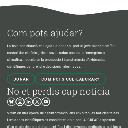
Com pots ajudar?
La teva contribució ens ajuda a donar suport al jove talent científic i
consolidar el sènior, idear noves solucions per a l'emergència
climàtica, i accelerar la producció i transferència d’evidències
científiques per prendre decisions informades.
DONAR
COM POTS COL·LABORAR?
No et perdis cap notícia
Bluesky
Instagram
Linkedin
Twitter
Youtube
Vivim en una època de desinformació, ens envolten les notícies falses
i les dades científiques es consideren opinions. Al CREAF disposem
d'un equip de periodistes, científics i dissenyadors dedicats a la difusió