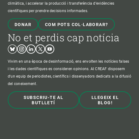
climàtica, i accelerar la producció i transferència d’evidències
científiques per prendre decisions informades.
DONAR
COM POTS COL·LABORAR?
No et perdis cap notícia
Bluesky
Instagram
Linkedin
Twitter
Youtube
Vivim en una època de desinformació, ens envolten les notícies falses
i les dades científiques es consideren opinions. Al CREAF disposem
d'un equip de periodistes, científics i dissenyadors dedicats a la difusió
del coneixement.
SUBSCRIU-TE AL
LLEGEIX EL
BUTLLETÍ
BLOG!