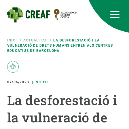
Vés
al
contingut
CREAF
EN
CA
ES
Bluesky
Instagram
Linkedin
Twitter
Youtube
RRSS
Fil
INICI
ACTUALITAT
LA DESFORESTACIÓ I LA
VULNERACIÓ DE DRETS HUMANS ENTREN ALS CENTRES
EDUCATIUS DE BARCELONA
Featured
INTRANET
d'ariadna
responsive
07/06/2023
VÍDEO
Responsive
SOBRE NOSALTRES
La desforestació i
menu
RECERCA
la vulneració de
CIÈNCIA EN ACCIÓ
UNEIX-TE A NOSALTRES