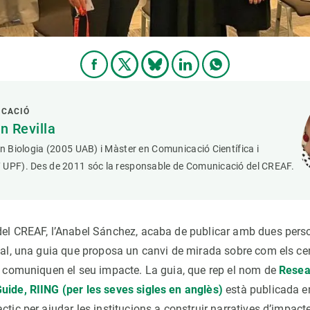
ICACIÓ
 Revilla
en Biologia (2005 UAB) i Màster en Comunicació Científica i
 UPF). Des de 2011 sóc la responsable de Comunicació del CREAF.
del CREAF, l’Anabel Sánchez, acaba de publicar amb dues per
onal, una guia que proposa un canvi de mirada sobre com els ce
 i comuniquen el seu impacte. La guia, que rep el nom de
Resear
uide, RIING (per les seves sigles en anglès)
està publicada en
ctic per ajudar les institucions a construir narratives d’impact