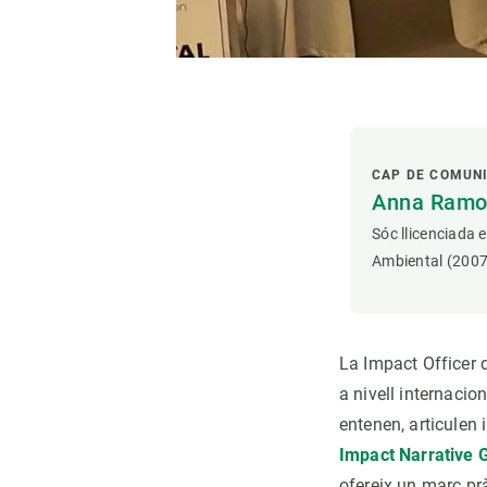
CAP DE COMUN
Anna Ramon
Sóc llicenciada 
Ambiental (2007
La Impact Officer 
a nivell internaci
entenen, articulen
Impact Narrative G
ofereix un marc prà