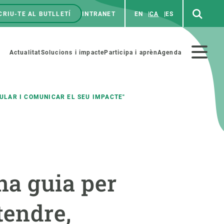
CRIU-TE AL BUTLLETÍ
INTRANET
EN
CA
ES
enú
p
Menú
Actualitat
Solucions i impacte
Participa i aprèn
Agenda
secundario
ULAR I COMUNICAR EL SEU IMPACTE"
PARTICIPA
NOTÍCIES I AGENDA
iència i art
Agenda
na guia per
es ciència amb nosaltres
Esdeveniments anteriors
aterials educatius
Actualitat
tendre,
COL·LABORA
Notícies