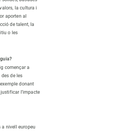
alors, la cultura i
or aporten al
cció de talent, la
tiu o les
 guia?
aig començar a
e des de les
r exemple donant
ustificar l’impacte
s a nivell europeu