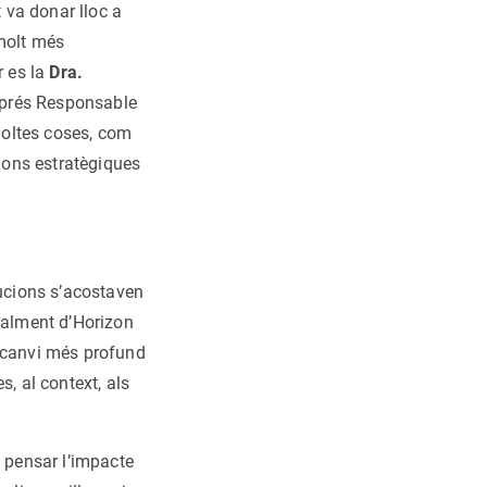
t va donar lloc a
 molt més
 es la
Dra.
després Responsable
moltes coses, com
ions estratègiques
ucions s’acostaven
cialment d’Horizon
n canvi més profund
, al context, als
a pensar l’impacte