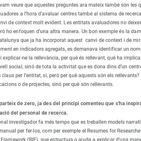
s vam veure que aquestes preguntes ara mateix també són les
valuadores a l’hora d’avaluar centres també al sistema de recer
vi de context molt evident. Les entitats avaluadores no deixe
 però ho enfoquen d’una altra manera. Un bon exemple és la darr
talunya que ja ha incorporat aquest canvi de context i de mir
alment en indicadors agregats, es demanava identificar un nomb
i explicar-ne la rellevància, per què és rellevant, què ha implica
vell social, sinó de tota la activitat que es dona dins d’un centr
claus per l’entitat, sí, però per què aquests són els rellevant
acions o de projectes, sinó per què són rellevants.
parteix de zero, ja des del principi comenteu que s’ha inspi
ació del personal de recerca.
sonal investigador fa més temps que es treballen models narrati
 manual per fer-los, com per exemple el Resumes for Researcher
Framework (RIF), que estructura o ajuda a explicar d’una mane