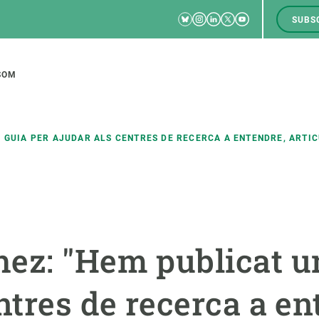
Bluesky
Instagram
Linkedin
Twitter
Youtube
SUBS
RRSS
M
to
SOM
tion
 GUIA PER AJUDAR ALS CENTRES DE RECERCA A ENTENDRE, ARTIC
CIÈNCIA EN ACCIÓ
UNEIX-TE A NOSALTRES
a
Impacte
Borsa de treball
C
ez: "Hem publicat u
Solucions
Oportunitats acadèmiques
F
Innovació
Demana la teva MSCA-PF
M
ntres de recerca a en
 ecosistemes
Política i gestió
Demana la teva beca ERC