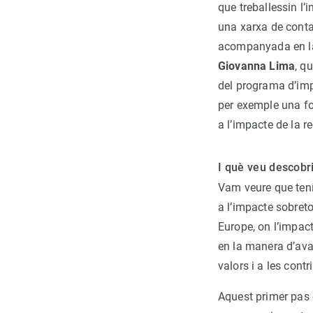
que treballessin l’
una xarxa de conta
acompanyada en la
Giovanna Lima
, q
del programa d’imp
per exemple una fo
a l’impacte de la r
I què veu descobr
Vam veure que ten
a l’impacte sobret
Europe, on l’impac
en la manera d’aval
valors i a les contr
Aquest primer pas o