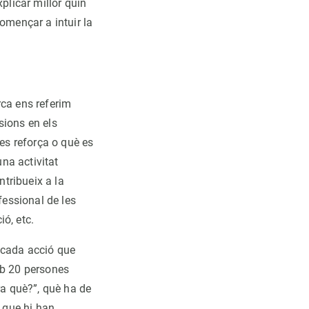
plicar millor quin
omençar a intuir la
rca ens referim
isions en els
 es reforça o què es
una activitat
tribueix a la
essional de les
ció, etc.
 cada acció que
b 20 persones
ra què?”, què ha de
 que hi han