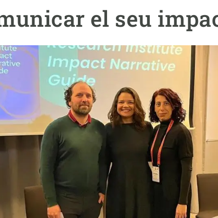
erra
Serveis tècnics
Programa de màsters i doctorat
omunicar el seu impa
s
Vine de visitant o sabàtic
Segell de bones pràctiques HRS4R
Un lloc on créixer
Desenvolupament de carrera
Seminaris i activitats internes
T’oferim formació