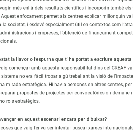
vagin més enllà dels resultats científics i incorporin també els v
. Aquest enfocament permet als centres explicar millor quin val
 a la societat, i esdevé especialment útil en contextos com l’atra
administracions i empreses, l’obtenció de finançament competi
ucionals.
stat la llavor o l’espurna que t’ ha portat a escriure aquesta
vaig començar amb aquesta responsabilitat dins del CREAF v
 sistema no era fàcil trobar algú treballant la visió de l’impact
na mirada estratègica. Hi havia persones en altres centres, pe
 preparar propostes de projectes per convocatòries on demanen j
no rols estratègics.
avançar en aquest escenari encara per dibuixar?
 coses que vaig fer va ser intentar buscar xarxes internacional