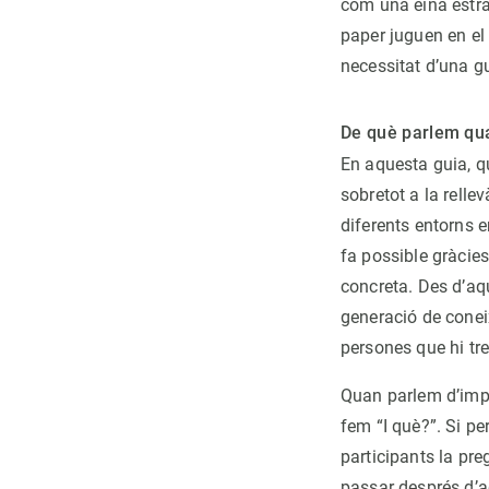
com una eina estrat
paper juguen en el 
necessitat d’una g
De què parlem qua
En aquesta guia, q
sobretot a la relle
diferents entorns e
fa possible gràcies
concreta. Des d’aq
generació de conei
persones que hi tre
Quan parlem d’impa
fem “I què?”. Si 
participants la pre
passar després d’a