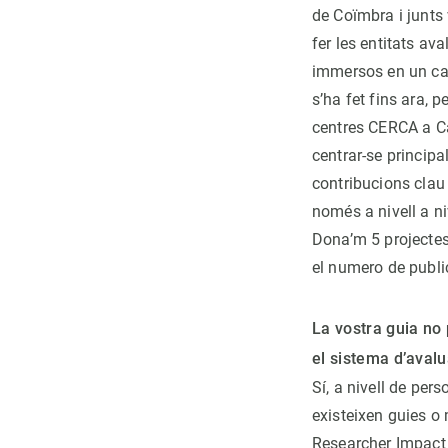
de Coïmbra i junt
fer les entitats a
immersos en un can
s’ha fet fins ara,
centres CERCA a Ca
centrar-se princip
contribucions clau 
només a nivell a ni
Dona’m 5 projectes 
el numero de public
La vostra guia no 
el sistema d’avalu
Sí, a nivell de per
existeixen guies o
Researcher Impact 