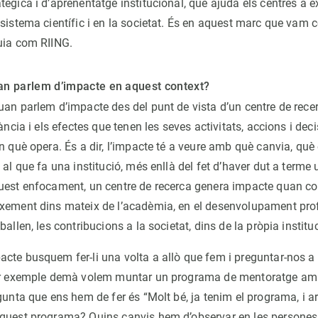
ègica i d’aprenentatge institucional, que ajuda els centres a ex
sistema científic i en la societat. És en aquest marc que vam c
uia com RIING.
n parlem d’impacte en aquest context?
uan parlem d’impacte des del punt de vista d’un centre de rece
vància i els efectes que tenen les seves activitats, accions i dec
n què opera. És a dir, l’impacte té a veure amb què canvia, què
 al que fa una institució, més enllà del fet d’haver dut a terme 
uest enfocament, un centre de recerca genera impacte quan con
xement dins mateix de l’acadèmia, en el desenvolupament prof
ballen, les contribucions a la societat, dins de la pròpia institu
cte busquem fer-li una volta a allò que fem i preguntar-nos a
per exemple demà volem muntar un programa de mentoratge am
gunta que ens hem de fer és “Molt bé, ja tenim el programa, i a
quest programa? Quins canvis hem d’observar en les persones