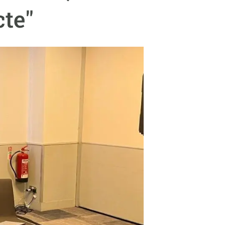
Biodiversitat
cte"
Canvi global
Funcionament dels ecosistemes
Observació de la terra