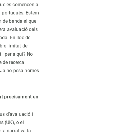
 que es comencen a
ca portuguès. Estem
n de banda el que
era avaluació dels
ada. En lloc de
re limitat de
t i per a qui? No
e de recerca.
s? Ja no pesa només
rat precisament en
us d’avaluació i
s (UK), o el
ra narrativa la