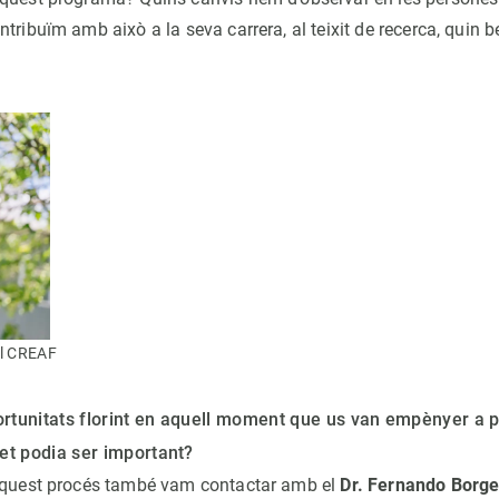
tribuïm amb això a la seva carrera, al teixit de recerca, quin be
el CREAF
portunitats florint en aquell moment que us van empènyer a 
et podia ser important?
 aquest procés també vam contactar amb el
Dr. Fernando Borg