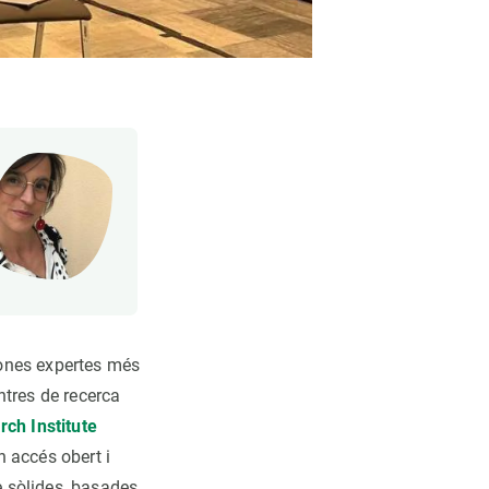
sones expertes més
ntres de recerca
ch Institute
 accés obert i
e sòlides, basades