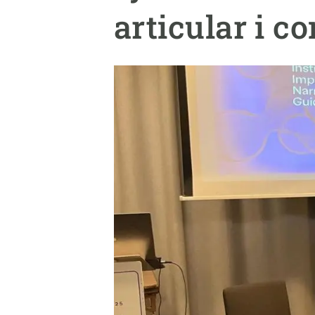
Marca i logotips
Observació de la t
articular i c
Infraestructures
Temes transversal
Equitat, Diversitat i Inclusió (EDI)
Publicacions
Oficina de premsa
Synthesis Actions
Ciència oberta i gestió del coneixement
Documentació