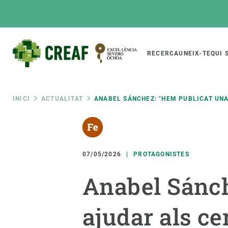
Vés
al
contingut
Main
RECERCA
UNEIX-TE
QUI 
CREAF
naviga
Fil
INICI
ACTUALITAT
ANABEL SÁNCHEZ: "HEM PUBLICAT UNA
Featured
d'ariadna
INTRANET
Responsive
SOBRE NOSALTRES
RECERCA
responsive
07/05/2026
PROTAGONISTES
El Centre
Directori de recerc
Anabel Sánch
menu
Organització institucional
Biodiversitat
Transparència
Canvi global
ajudar als ce
La nostra gent
Funcionament dels