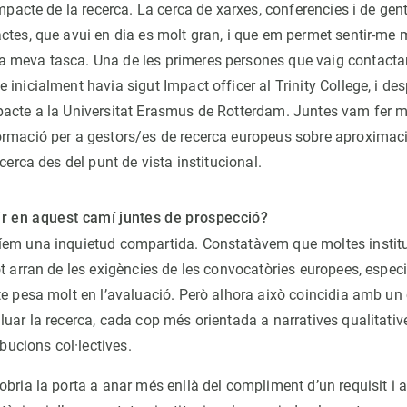
impacte de la recerca. La cerca de xarxes, conferencies i de gen
ctes, que avui en dia es molt gran, i que em permet sentir-me
 meva tasca. Una de les primeres persones que vaig contactar
ue inicialment havia sigut Impact officer al Trinity College, i 
acte a la Universitat Erasmus de Rotterdam. Juntes vam fer 
rmació per a gestors/es de recerca europeus sobre aproximac
ecerca des del punt de vista institucional.
ir en aquest camí juntes de prospecció?
íem una inquietud compartida. Constatàvem que moltes instit
ot arran de les exigències de les convocatòries europees, espe
te pesa molt en l’avaluació. Però alhora això coincidia amb u
uar la recerca, cada cop més orientada a narratives qualitatives
ibucions col·lectives.
bria la porta a anar més enllà del compliment d’un requisit i 