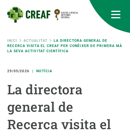
Vés
al
contingut
CREAF
EN
CA
ES
Bluesky
Instagram
Linkedin
Twitter
Youtube
RRSS
Fil
INICI
ACTUALITAT
LA DIRECTORA GENERAL DE
RECERCA VISITA EL CREAF PER CONÈIXER DE PRIMERA MÀ
LA SEVA ACTIVITAT CIENTÍFICA
Featured
INTRANET
d'ariadna
responsive
29/05/2026
NOTÍCIA
La directora
Responsive
SOBRE NOSALTRES
general de
menu
RECERCA
CIÈNCIA EN ACCIÓ
Recerca visita el
UNEIX-TE A NOSALTRES