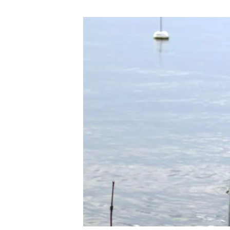
Marca i logotips
Observació de la t
Infraestructures
Temes transversal
Equitat, Diversitat i Inclusió (EDI)
Publicacions
Oficina de premsa
Synthesis Actions
Ciència oberta i gestió del coneixement
Documentació