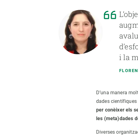
L’obj
augme
avalu
d’esf
i la 
FLOREN
D’una manera molt 
dades científiques 
per conèixer els s
les (meta)dades de
Diverses organitza