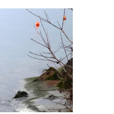
Biodiversitat
Canvi global
Funcionament dels ecosistemes
Observació de la terra