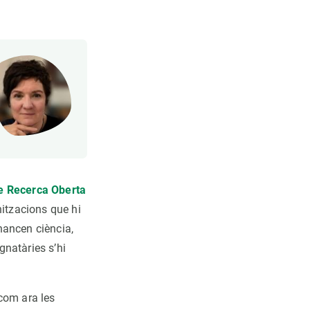
de Recerca Oberta
nitzacions que hi
inancen ciència,
gnatàries s’hi
 com ara les