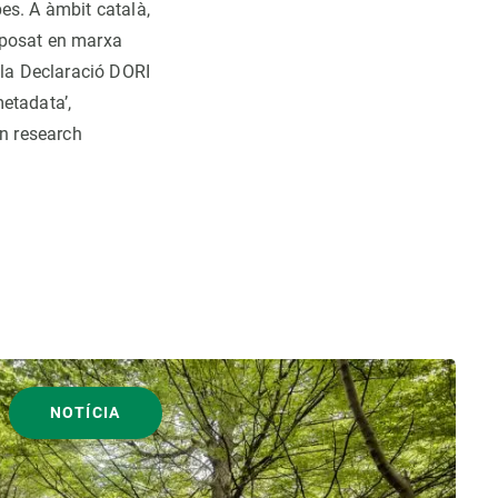
es. A àmbit català,
 posat en marxa
 la Declaració DORI
metadata’,
en research
NOTÍCIA