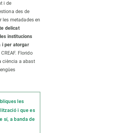
t i de
estiona des de
ir les metadades en
te delicat
les institucions
a i per atorgar
l CREAF. Florido
a ciència a abast
llengües
bliques les
lització i que es
re sí, a banda de