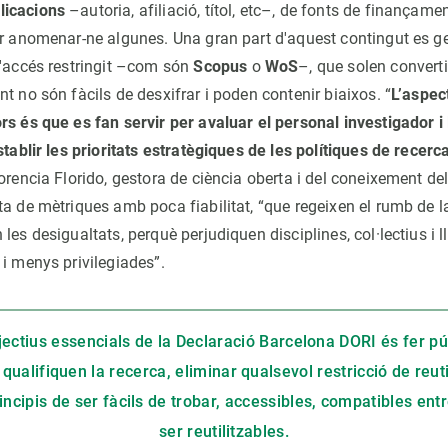
licacions
–autoria, afiliació, títol, etc–, de fonts de finançamen
er anomenar-ne algunes. Una gran part d'aquest contingut es g
d'accés restringit –com són
Scopus
o
WoS
–, que solen convert
t no són fàcils de desxifrar i poden contenir biaixos. “
L’aspec
s és que es fan servir per avaluar el personal investigador i 
stablir les prioritats estratègiques de les polítiques de recerc
lorencia Florido, gestora de ciència oberta i del coneixement de
ta de mètriques amb poca fiabilitat, “que regeixen el rumb de l
les desigualtats, perquè perjudiquen disciplines, col·lectius i 
 i menys privilegiades”.
jectius essencials de la Declaració Barcelona DORI és fer pú
alifiquen la recerca, eliminar qualsevol restricció de reuti
incipis de ser fàcils de trobar, accessibles, compatibles ent
ser reutilitzables.