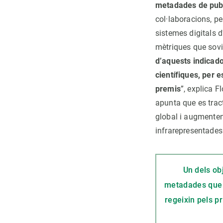
metadades de pub
col·laboracions, p
sistemes digitals 
mètriques que sovin
d’aquests indicador
científiques, per e
premis
”, explica F
apunta que es trac
global i augmenten 
infrarepresentades
Un dels ob
metadades que qu
regeixin pels pr