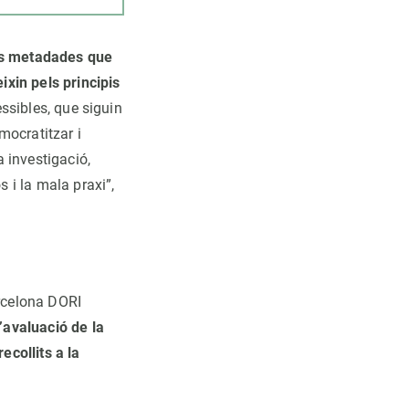
es metadades que
ixin pels principis
essibles, que siguin
emocratitzar i
 investigació,
s i la mala praxi”,
arcelona DORI
’avaluació de la
ecollits a la