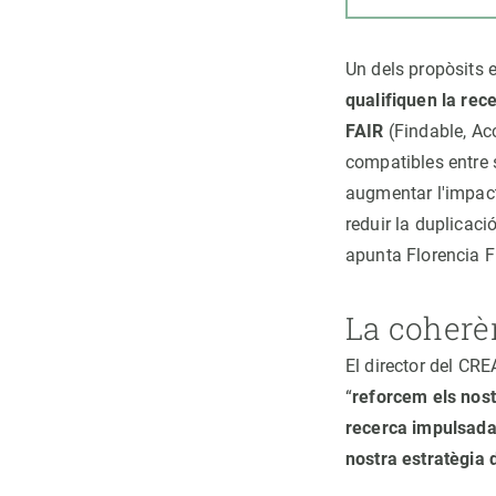
Un dels propòsits 
qualifiquen la rece
FAIR
(Findable, Acc
compatibles entre sí
augmentar l'impact
reduir la duplicaci
apunta Florencia F
La coherèn
El director del CR
“
reforcem els nost
recerca impulsada 
nostra estratègia