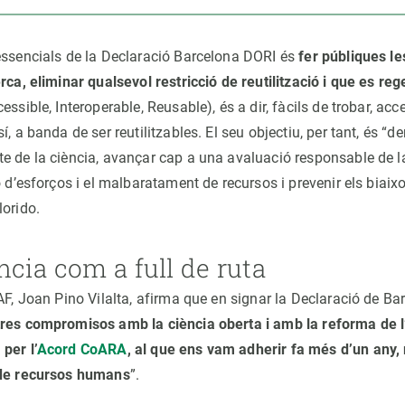
essencials de la Declaració Barcelona DORI és
fer públiques l
rca, eliminar qualsevol restricció de reutilització i que es rege
essible, Interoperable, Reusable), és a dir, fàcils de trobar, acc
, a banda de ser reutilitzables. El seu objectiu, per tant, és “d
e de la ciència, avançar cap a una avaluació responsable de la
ó d’esforços i el malbaratament de recursos i prevenir els biaixo
lorido.
cia com a full de ruta
EAF, Joan Pino Vilalta, afirma que en signar la Declaració de B
res compromisos amb la ciència oberta i amb la reforma de l
per l’
Acord CoARA
, al que ens vam adherir fa més d’un any, r
 de recursos humans
”.