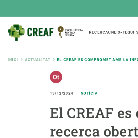
Vés
al
contingut
Main
RECERCA
UNEIX-TE
QUI 
CREAF
naviga
Fil
INICI
ACTUALITAT
EL CREAF ES COMPROMET AMB LA INF
Featured
d'ariadna
INTRANET
Responsive
SOBRE NOSALTRES
RECERCA
responsive
13/12/2024
NOTÍCIA
El Centre
Directori de recerc
El CREAF es 
menu
Organització institucional
Biodiversitat
Transparència
Canvi global
recerca ober
La nostra gent
Funcionament dels