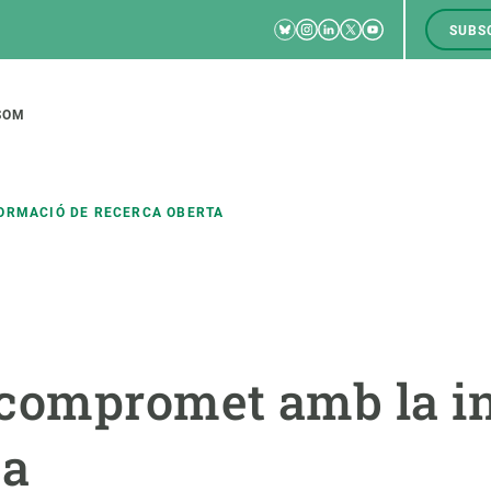
Bluesky
Instagram
Linkedin
Twitter
Youtube
SUBS
RRSS
M
to
SOM
tion
ORMACIÓ DE RECERCA OBERTA
CIÈNCIA EN ACCIÓ
UNEIX-TE A NOSALTRES
a
Impacte
Borsa de treball
C
compromet amb la i
Solucions
Oportunitats acadèmiques
F
Innovació
Demana la teva MSCA-PF
M
ta
 ecosistemes
Política i gestió
Demana la teva beca ERC