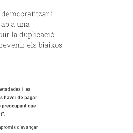
 democratitzar i
cap a una
uir la duplicació
revenir els biaixos
metadades i les
s haver de pagar
És preocupant que
t”.
mpromís d’avançar