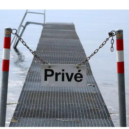
erra
Serveis tècnics
Programa de màsters i doctorat
s
Vine de visitant o sabàtic
Segell de bones pràctiques HRS4R
Un lloc on créixer
Desenvolupament de carrera
Seminaris i activitats internes
T’oferim formació