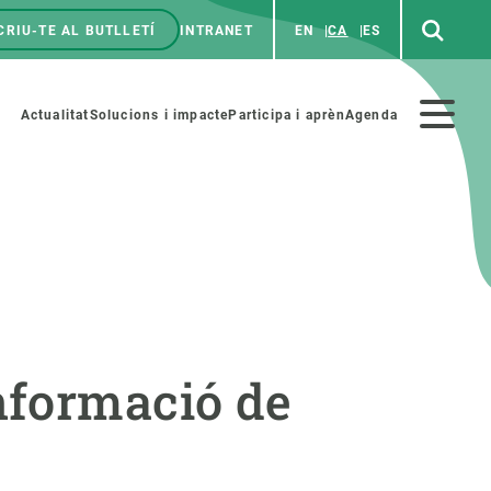
CRIU-TE AL BUTLLETÍ
INTRANET
EN
CA
ES
enú
p
Menú
Actualitat
Solucions i impacte
Participa i aprèn
Agenda
secundario
PARTICIPA
NOTÍCIES I AGENDA
iència i art
Agenda
nformació de
es ciència amb nosaltres
Esdeveniments anteriors
aterials educatius
Actualitat
COL·LABORA
Notícies