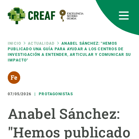
Pasar
al
contenido
principal
CREAF
EN
CA
ES
Bluesky
Instagram
Linkedin
Twitter
Youtube
RRSS
Ruta
INICIO
ACTUALIDAD
ANABEL SÁNCHEZ: "HEMOS
PUBLICADO UNA GUÍA PARA AYUDAR A LOS CENTROS DE
INVESTIGACIÓN A ENTENDER, ARTICULAR Y COMUNICAR SU
Featured
INTRANET
IMPACTO"
de
responsive
navegación
Responsive
07/05/2026
PROTAGONISTAS
SOBRE NOSOTROS
Anabel Sánchez:
menu
INVESTIGACIÓN
CIENCIA EN ACCIÓN
"Hemos publicado
ÚNETE A NOSOTROS