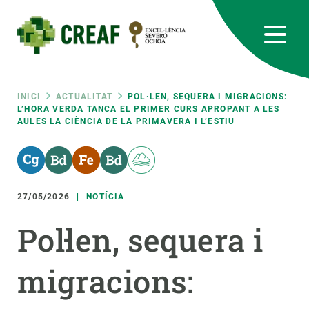
Vés
al
contingut
CREAF
EN
CA
ES
Bluesky
Instagram
Linkedin
Twitter
Youtube
RRSS
Fil
INICI
ACTUALITAT
POL·LEN, SEQUERA I MIGRACIONS:
L’HORA VERDA TANCA EL PRIMER CURS APROPANT A LES
AULES LA CIÈNCIA DE LA PRIMAVERA I L’ESTIU
Featured
INTRANET
d'ariadna
responsive
27/05/2026
NOTÍCIA
Responsive
SOBRE NOSALTRES
Pol·len, sequera i
menu
RECERCA
migracions:
CIÈNCIA EN ACCIÓ
UNEIX-TE A NOSALTRES