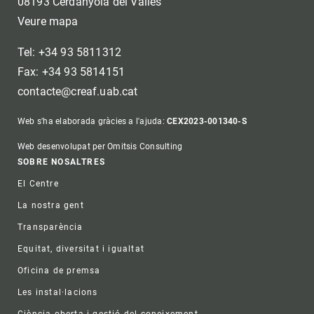
08193 Cerdanyola del Vallès
Veure mapa
Tel: +34 93 5811312
Fax: +34 93 5814151
contacte@creaf.uab.cat
Web s'ha elaborada gràcies a l'ajuda:
CEX2023-001340-S
Web desenvolupat per Omitsis Consulting
Footer
SOBRE NOSALTRES
El Centre
La nostra gent
Transparència
Equitat, diversitat i igualtat
Oficina de premsa
Les instal·lacions
Ciència oberta i gestió del coneixement