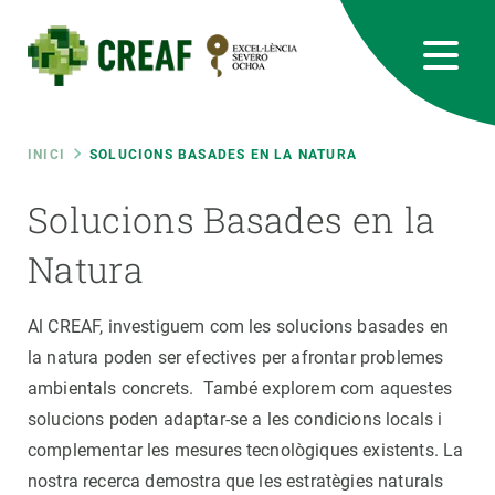
Vés
al
contingut
CREAF
EN
CA
ES
Bluesky
Instagram
Linkedin
Twitter
Youtube
RRSS
Fil
INICI
SOLUCIONS BASADES EN LA NATURA
Featured
Solucions Basades en la
INTRANET
d'ariadna
Natura
responsive
Responsive
Al CREAF, investiguem com les solucions basades en
SOBRE NOSALTRES
la natura poden ser efectives per afrontar problemes
menu
ambientals concrets. També explorem com aquestes
RECERCA
solucions poden adaptar-se a les condicions locals i
CIÈNCIA EN ACCIÓ
complementar les mesures tecnològiques existents. La
nostra recerca demostra que les estratègies naturals
UNEIX-TE A NOSALTRES