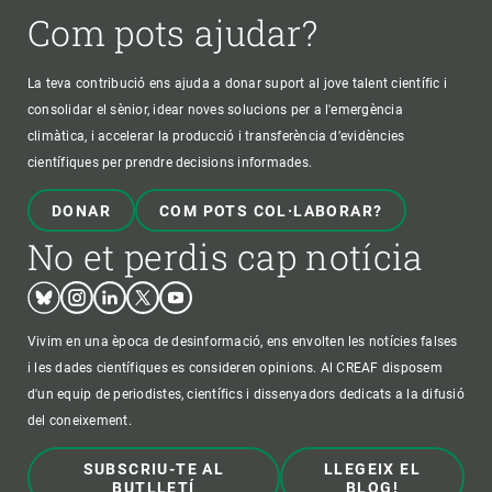
Com pots ajudar?
La teva contribució ens ajuda a donar suport al jove talent científic i
consolidar el sènior, idear noves solucions per a l'emergència
climàtica, i accelerar la producció i transferència d’evidències
científiques per prendre decisions informades.
DONAR
COM POTS COL·LABORAR?
No et perdis cap notícia
Bluesky
Instagram
Linkedin
Twitter
Youtube
Vivim en una època de desinformació, ens envolten les notícies falses
i les dades científiques es consideren opinions. Al CREAF disposem
d'un equip de periodistes, científics i dissenyadors dedicats a la difusió
del coneixement.
SUBSCRIU-TE AL
LLEGEIX EL
BUTLLETÍ
BLOG!